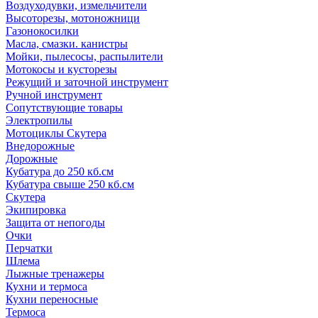
Воздуходувки, измельчители
Высоторезы, мотоножници
Газонокосилки
Масла, смазки. канистры
Мойки, пылесосы, распылители
Мотокосы и кусторезы
Режущий и заточной инструмент
Ручной инструмент
Сопутствующие товары
Электропилы
Мотоциклы Скутера
Внедорожные
Дорожные
Кубатура до 250 кб.см
Кубатура свыше 250 кб.см
Скутера
Экипировка
Защита от непогоды
Очки
Перчатки
Шлема
Лыжные тренажеры
Кухни и термоса
Кухни переносные
Термоса