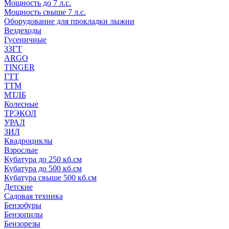
Мощность до 7 л.с.
Мощность свыше 7 л.с.
Оборудование для прокладки лыжни
Вездеходы
Гусеничные
ЗЗГТ
ARGO
TINGER
ГТТ
ТТМ
МТЛБ
Колесные
ТРЭКОЛ
УРАЛ
ЗИЛ
Квадроциклы
Взрослые
Кубатура до 250 кб.см
Кубатура до 500 кб.см
Кубатура свыше 500 кб.см
Детские
Садовая техника
Бензобуры
Бензопилы
Бензорезы