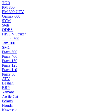
TGB
РМ 800
РМ 800 UTV
Gamax 600
SYM
Stels
ОDЕS
HISUN Striker
Jumbo 700
Jam 100
SMC
Рысь 500
Рысь 400
Рысь 150
Рысь 125
Рысь 110
Рысь 50
ATV
Bashan
BRP
Yamaha
Arctic Cat
Polaris
Honda
Kawasaki