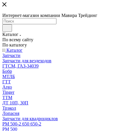
Интернет-магазин компании Мавира Трейдинг
Каталог
По всему сайту
По каталогу
Каталог
Запчасти
Запчасти для вездеходов
ГТСМ, ГАЗ-34039
Бобр
МТЛБ
ГТТ
Argo
Tinger
ТТМ
ДТ 10П, 30П
Трэкол
Лопасня
Запчасти для квадроциклов
РМ 500-2 650 650-2
РМ 500