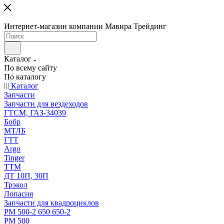
Интернет-магазин компании Мавира Трейдинг
Каталог
По всему сайту
По каталогу
Каталог
Запчасти
Запчасти для вездеходов
ГТСМ, ГАЗ-34039
Бобр
МТЛБ
ГТТ
Argo
Tinger
ТТМ
ДТ 10П, 30П
Трэкол
Лопасня
Запчасти для квадроциклов
РМ 500-2 650 650-2
РМ 500