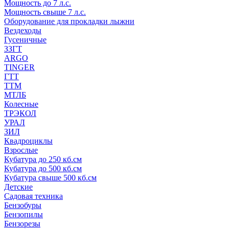
Мощность до 7 л.с.
Мощность свыше 7 л.с.
Оборудование для прокладки лыжни
Вездеходы
Гусеничные
ЗЗГТ
ARGO
TINGER
ГТТ
ТТМ
МТЛБ
Колесные
ТРЭКОЛ
УРАЛ
ЗИЛ
Квадроциклы
Взрослые
Кубатура до 250 кб.см
Кубатура до 500 кб.см
Кубатура свыше 500 кб.см
Детские
Садовая техника
Бензобуры
Бензопилы
Бензорезы