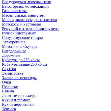
Воздуходувки, измельчители
Высоторезы, мотоножници
Газонокосилки
Масла, смазки. канистры
Мойки, пылесосы, распылители
Мотокосы и кусторезы
Режущий и заточной инструмент
Ручной инструмент
Сопутствующие товары
Электропилы
Мотоциклы Скутера
Внедорожные
Дорожные
Кубатура до 250 кб.см
Кубатура свыше 250 кб.см
Скутера
Экипировка
Защита от непогоды
Очки
Перчатки
Шлема
Лыжные тренажеры
Кухни и термоса
Кухни переносные
Термоса