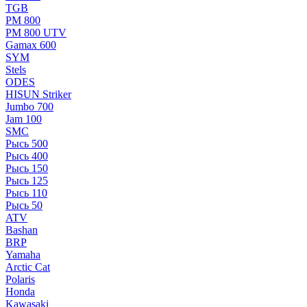
TGB
РМ 800
РМ 800 UTV
Gamax 600
SYM
Stels
ОDЕS
HISUN Striker
Jumbo 700
Jam 100
SMC
Рысь 500
Рысь 400
Рысь 150
Рысь 125
Рысь 110
Рысь 50
ATV
Bashan
BRP
Yamaha
Arctic Cat
Polaris
Honda
Kawasaki