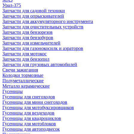
Урал-375
Запчасти для садовой техники
Запчасти для опрыскивателей
Запчасти для аккумуляторного инструмента
Запчасти для очистительных устройств
Запчасти для бензорезов
Запчасти для бензобуров
Запчасти для измельчителей
Запчасти для газонокосилк и аэраторов
Запчасти для мотокос
Запчасти для бензопил
Запчасти для грузовых автомобилей
Свечи зажигания
Колодки тормозные
Полуметаллические
Металло керамические
Гусеницы
Гусеницы для снегоходов
Гусеницы для мини снегоходов
Гусеницы для мотобуксировщиков
Гусеницы для вездеходов
Гусеницы для квадроциклов
Гусеницы для мотоблоков
Гусеницы для автоподвесок