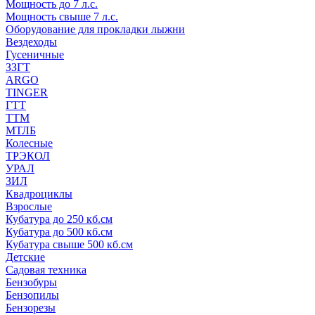
Мощность до 7 л.с.
Мощность свыше 7 л.с.
Оборудование для прокладки лыжни
Вездеходы
Гусеничные
ЗЗГТ
ARGO
TINGER
ГТТ
ТТМ
МТЛБ
Колесные
ТРЭКОЛ
УРАЛ
ЗИЛ
Квадроциклы
Взрослые
Кубатура до 250 кб.см
Кубатура до 500 кб.см
Кубатура свыше 500 кб.см
Детские
Садовая техника
Бензобуры
Бензопилы
Бензорезы