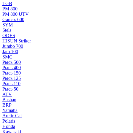
TGB
РМ 800
РМ 800 UTV
Gamax 600
SYM
Stels
ОDЕS
HISUN Striker
Jumbo 700
Jam 100
SMC
Рысь 500
Рысь 400
Рысь 150
Рысь 125
Рысь 110
Рысь 50
ATV
Bashan
BRP
Yamaha
Arctic Cat
Polaris
Honda
Kawasaki