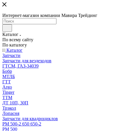
Интернет-магазин компании Мавира Трейдинг
Каталог
По всему сайту
По каталогу
Каталог
Запчасти
Запчасти для вездеходов
ГТСМ, ГАЗ-34039
Бобр
МТЛБ
ГТТ
Argo
Tinger
ТТМ
ДТ 10П, 30П
Трэкол
Лопасня
Запчасти для квадроциклов
РМ 500-2 650 650-2
РМ 500