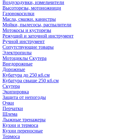
Воздуходувки, измельчители
Высоторезы, мотоножници
Газонокосилки
Масла, смазки. канистры
Мойки, пылесосы, распылители
Мотокосы и кусторезы
Режущий и заточной инструмент
Ручной инструмент
Сопутствующие товары
Электропилы
Мотоциклы Скутера
Внедорожные
Дорожные
Кубатура до 250 кб.см
Кубатура свыше 250 кб.см
Скутера
Экипировка
Защита от непогоды
Очки
Перчатки
Шлема
Лыжные тренажеры
Кухни и термоса
Кухни переносные
Термоса