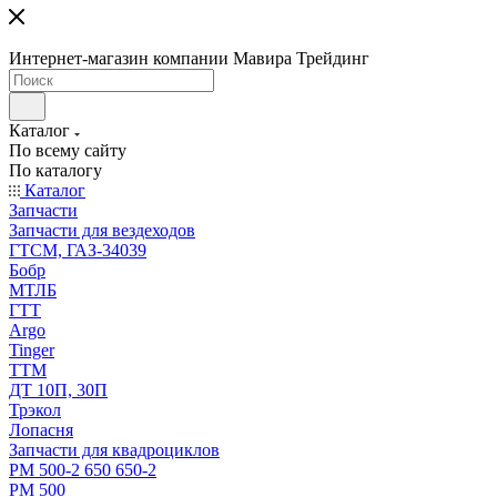
Интернет-магазин компании Мавира Трейдинг
Каталог
По всему сайту
По каталогу
Каталог
Запчасти
Запчасти для вездеходов
ГТСМ, ГАЗ-34039
Бобр
МТЛБ
ГТТ
Argo
Tinger
ТТМ
ДТ 10П, 30П
Трэкол
Лопасня
Запчасти для квадроциклов
РМ 500-2 650 650-2
РМ 500