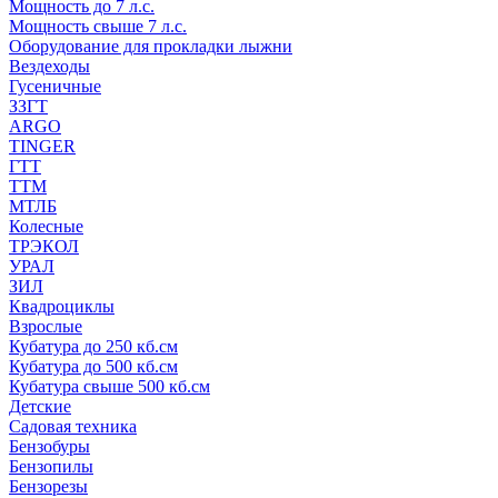
Мощность до 7 л.с.
Мощность свыше 7 л.с.
Оборудование для прокладки лыжни
Вездеходы
Гусеничные
ЗЗГТ
ARGO
TINGER
ГТТ
ТТМ
МТЛБ
Колесные
ТРЭКОЛ
УРАЛ
ЗИЛ
Квадроциклы
Взрослые
Кубатура до 250 кб.см
Кубатура до 500 кб.см
Кубатура свыше 500 кб.см
Детские
Садовая техника
Бензобуры
Бензопилы
Бензорезы