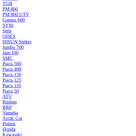
TGB
РМ 800
РМ 800 UTV
Gamax 600
SYM
Stels
ОDЕS
HISUN Striker
Jumbo 700
Jam 100
SMC
Рысь 500
Рысь 400
Рысь 150
Рысь 125
Рысь 110
Рысь 50
ATV
Bashan
BRP
Yamaha
Arctic Cat
Polaris
Honda
Kawasaki