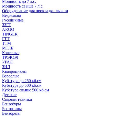
Мощность до 7 л.с.
Мощность свыше 7 л.с.
Оборудование для прокладки лыжни
Вездеходы
Гусеничные
ЗЗГТ
ARGO
TINGER
ГТТ
ТТМ
МТЛБ
Колесные
ТРЭКОЛ
УРАЛ
ЗИЛ
Квадроциклы
Взрослые
Кубатура до 250 кб.см
Кубатура до 500 кб.см
Кубатура свыше 500 кб.см
Детские
Садовая техника
Бензобуры
Бензопилы
Бензорезы