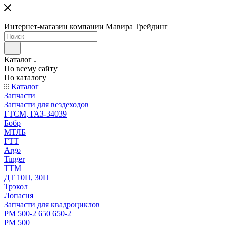
Интернет-магазин компании Мавира Трейдинг
Каталог
По всему сайту
По каталогу
Каталог
Запчасти
Запчасти для вездеходов
ГТСМ, ГАЗ-34039
Бобр
МТЛБ
ГТТ
Argo
Tinger
ТТМ
ДТ 10П, 30П
Трэкол
Лопасня
Запчасти для квадроциклов
РМ 500-2 650 650-2
РМ 500