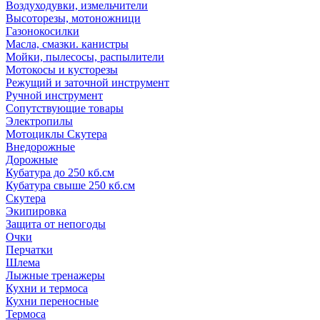
Воздуходувки, измельчители
Высоторезы, мотоножници
Газонокосилки
Масла, смазки. канистры
Мойки, пылесосы, распылители
Мотокосы и кусторезы
Режущий и заточной инструмент
Ручной инструмент
Сопутствующие товары
Электропилы
Мотоциклы Скутера
Внедорожные
Дорожные
Кубатура до 250 кб.см
Кубатура свыше 250 кб.см
Скутера
Экипировка
Защита от непогоды
Очки
Перчатки
Шлема
Лыжные тренажеры
Кухни и термоса
Кухни переносные
Термоса