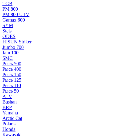
TGB
РМ 800
РМ 800 UTV
Gamax 600
SYM
Stels
ОDЕS
HISUN Striker
Jumbo 700
Jam 100
SMC
Рысь 500
Рысь 400
Рысь 150
Рысь 125
Рысь 110
Рысь 50
ATV
Bashan
BRP
Yamaha
Arctic Cat
Polaris
Honda
Kawasaki