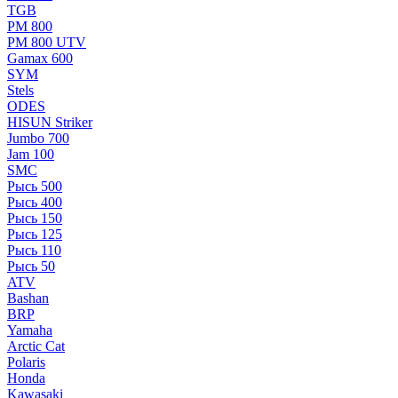
TGB
РМ 800
РМ 800 UTV
Gamax 600
SYM
Stels
ОDЕS
HISUN Striker
Jumbo 700
Jam 100
SMC
Рысь 500
Рысь 400
Рысь 150
Рысь 125
Рысь 110
Рысь 50
ATV
Bashan
BRP
Yamaha
Arctic Cat
Polaris
Honda
Kawasaki