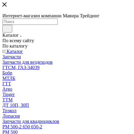
Интернет-магазин компании Мавира Трейдинг
Каталог
По всему сайту
По каталогу
Каталог
Запчасти
Запчасти для вездеходов
ГТСМ, ГАЗ-34039
Бобр
МТЛБ
ГТТ
Argo
Tinger
ТТМ
ДТ 10П, 30П
Трэкол
Лопасня
Запчасти для квадроциклов
РМ 500-2 650 650-2
РМ 500