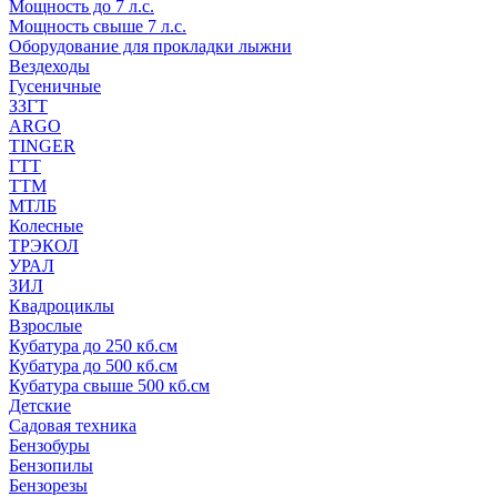
Мощность до 7 л.с.
Мощность свыше 7 л.с.
Оборудование для прокладки лыжни
Вездеходы
Гусеничные
ЗЗГТ
ARGO
TINGER
ГТТ
ТТМ
МТЛБ
Колесные
ТРЭКОЛ
УРАЛ
ЗИЛ
Квадроциклы
Взрослые
Кубатура до 250 кб.см
Кубатура до 500 кб.см
Кубатура свыше 500 кб.см
Детские
Садовая техника
Бензобуры
Бензопилы
Бензорезы