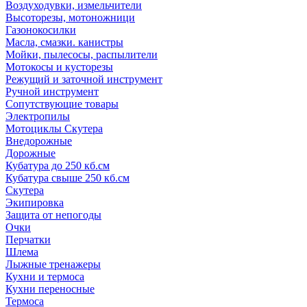
Воздуходувки, измельчители
Высоторезы, мотоножници
Газонокосилки
Масла, смазки. канистры
Мойки, пылесосы, распылители
Мотокосы и кусторезы
Режущий и заточной инструмент
Ручной инструмент
Сопутствующие товары
Электропилы
Мотоциклы Скутера
Внедорожные
Дорожные
Кубатура до 250 кб.см
Кубатура свыше 250 кб.см
Скутера
Экипировка
Защита от непогоды
Очки
Перчатки
Шлема
Лыжные тренажеры
Кухни и термоса
Кухни переносные
Термоса