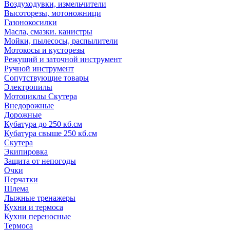
Воздуходувки, измельчители
Высоторезы, мотоножници
Газонокосилки
Масла, смазки. канистры
Мойки, пылесосы, распылители
Мотокосы и кусторезы
Режущий и заточной инструмент
Ручной инструмент
Сопутствующие товары
Электропилы
Мотоциклы Скутера
Внедорожные
Дорожные
Кубатура до 250 кб.см
Кубатура свыше 250 кб.см
Скутера
Экипировка
Защита от непогоды
Очки
Перчатки
Шлема
Лыжные тренажеры
Кухни и термоса
Кухни переносные
Термоса