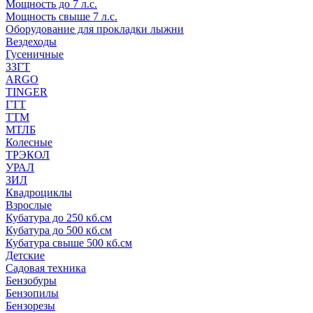
Мощность до 7 л.с.
Мощность свыше 7 л.с.
Оборудование для прокладки лыжни
Вездеходы
Гусеничные
ЗЗГТ
ARGO
TINGER
ГТТ
ТТМ
МТЛБ
Колесные
ТРЭКОЛ
УРАЛ
ЗИЛ
Квадроциклы
Взрослые
Кубатура до 250 кб.см
Кубатура до 500 кб.см
Кубатура свыше 500 кб.см
Детские
Садовая техника
Бензобуры
Бензопилы
Бензорезы