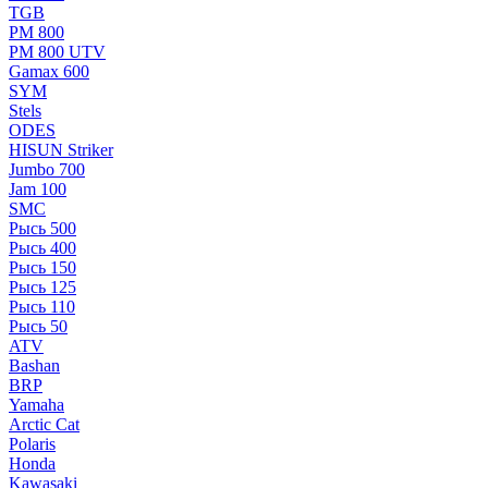
TGB
РМ 800
РМ 800 UTV
Gamax 600
SYM
Stels
ОDЕS
HISUN Striker
Jumbo 700
Jam 100
SMC
Рысь 500
Рысь 400
Рысь 150
Рысь 125
Рысь 110
Рысь 50
ATV
Bashan
BRP
Yamaha
Arctic Cat
Polaris
Honda
Kawasaki