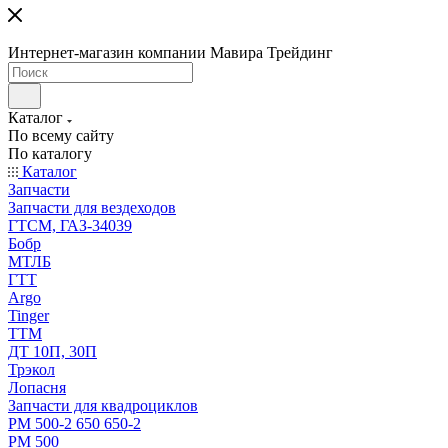
Интернет-магазин компании Мавира Трейдинг
Каталог
По всему сайту
По каталогу
Каталог
Запчасти
Запчасти для вездеходов
ГТСМ, ГАЗ-34039
Бобр
МТЛБ
ГТТ
Argo
Tinger
ТТМ
ДТ 10П, 30П
Трэкол
Лопасня
Запчасти для квадроциклов
РМ 500-2 650 650-2
РМ 500