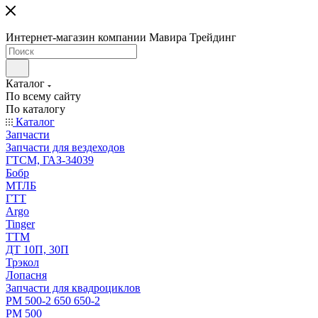
Интернет-магазин компании Мавира Трейдинг
Каталог
По всему сайту
По каталогу
Каталог
Запчасти
Запчасти для вездеходов
ГТСМ, ГАЗ-34039
Бобр
МТЛБ
ГТТ
Argo
Tinger
ТТМ
ДТ 10П, 30П
Трэкол
Лопасня
Запчасти для квадроциклов
РМ 500-2 650 650-2
РМ 500