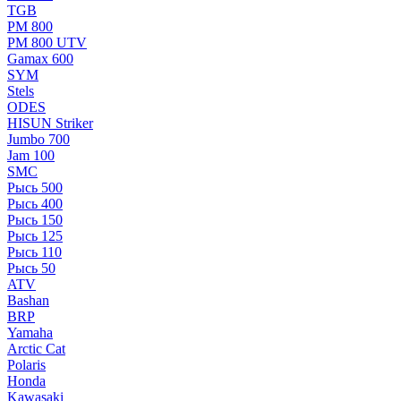
TGB
РМ 800
РМ 800 UTV
Gamax 600
SYM
Stels
ОDЕS
HISUN Striker
Jumbo 700
Jam 100
SMC
Рысь 500
Рысь 400
Рысь 150
Рысь 125
Рысь 110
Рысь 50
ATV
Bashan
BRP
Yamaha
Arctic Cat
Polaris
Honda
Kawasaki