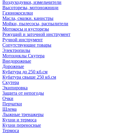
Воздуходувки, измельчители
Высоторезы, мотоножници
Газонокосилки
Масла, смазки. канистры
Мойки, пылесосы, распылители
Мотокосы и кусторезы
Режущий и заточной инструмент
Ручной инструмент
Сопутствующие товары
Электропилы
Мотоциклы Скутера
Внедорожные
Дорожные
Кубатура до 250 кб.см
Кубатура свыше 250 кб.см
Скутера
Экипировка
Защита от непогоды
Очки
Перчатки
Шлема
Лыжные тренажеры
Кухни и термоса
Кухни переносные
Термоса