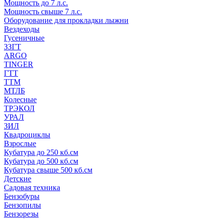
Мощность до 7 л.с.
Мощность свыше 7 л.с.
Оборудование для прокладки лыжни
Вездеходы
Гусеничные
ЗЗГТ
ARGO
TINGER
ГТТ
ТТМ
МТЛБ
Колесные
ТРЭКОЛ
УРАЛ
ЗИЛ
Квадроциклы
Взрослые
Кубатура до 250 кб.см
Кубатура до 500 кб.см
Кубатура свыше 500 кб.см
Детские
Садовая техника
Бензобуры
Бензопилы
Бензорезы