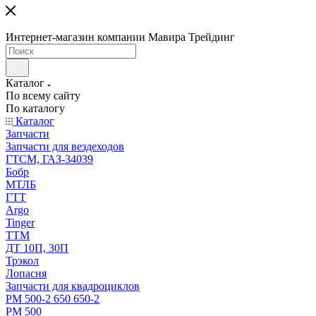
Интернет-магазин компании Мавира Трейдинг
Каталог
По всему сайту
По каталогу
Каталог
Запчасти
Запчасти для вездеходов
ГТСМ, ГАЗ-34039
Бобр
МТЛБ
ГТТ
Argo
Tinger
ТТМ
ДТ 10П, 30П
Трэкол
Лопасня
Запчасти для квадроциклов
РМ 500-2 650 650-2
РМ 500