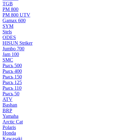
TGB
РМ 800
РМ 800 UTV
Gamax 600
SYM
Stels
ОDЕS
HISUN Striker
Jumbo 700
Jam 100
SMC
Рысь 500
Рысь 400
Рысь 150
Рысь 125
Рысь 110
Рысь 50
ATV
Bashan
BRP
Yamaha
Arctic Cat
Polaris
Honda
Kawasaki