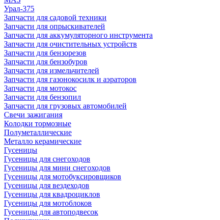
Урал-375
Запчасти для садовой техники
Запчасти для опрыскивателей
Запчасти для аккумуляторного инструмента
Запчасти для очистительных устройств
Запчасти для бензорезов
Запчасти для бензобуров
Запчасти для измельчителей
Запчасти для газонокосилк и аэраторов
Запчасти для мотокос
Запчасти для бензопил
Запчасти для грузовых автомобилей
Свечи зажигания
Колодки тормозные
Полуметаллические
Металло керамические
Гусеницы
Гусеницы для снегоходов
Гусеницы для мини снегоходов
Гусеницы для мотобуксировщиков
Гусеницы для вездеходов
Гусеницы для квадроциклов
Гусеницы для мотоблоков
Гусеницы для автоподвесок