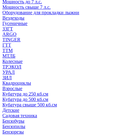
Мощность до 7 л.с.
Мощность свыше 7 л.с.
Оборудование для прокладки лыжни
Вездеходы
Гусеничные
ЗЗГТ
ARGO
TINGER
ГТТ
ТТМ
МТЛБ
Колесные
ТРЭКОЛ
УРАЛ
ЗИЛ
Квадроциклы
Взрослые
Кубатура до 250 кб.см
Кубатура до 500 кб.см
Кубатура свыше 500 кб.см
Детские
Садовая техника
Бензобуры
Бензопилы
Бензорезы