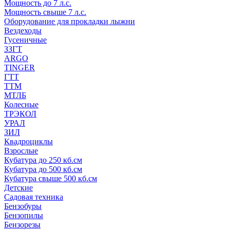
Мощность до 7 л.с.
Мощность свыше 7 л.с.
Оборудование для прокладки лыжни
Вездеходы
Гусеничные
ЗЗГТ
ARGO
TINGER
ГТТ
ТТМ
МТЛБ
Колесные
ТРЭКОЛ
УРАЛ
ЗИЛ
Квадроциклы
Взрослые
Кубатура до 250 кб.см
Кубатура до 500 кб.см
Кубатура свыше 500 кб.см
Детские
Садовая техника
Бензобуры
Бензопилы
Бензорезы