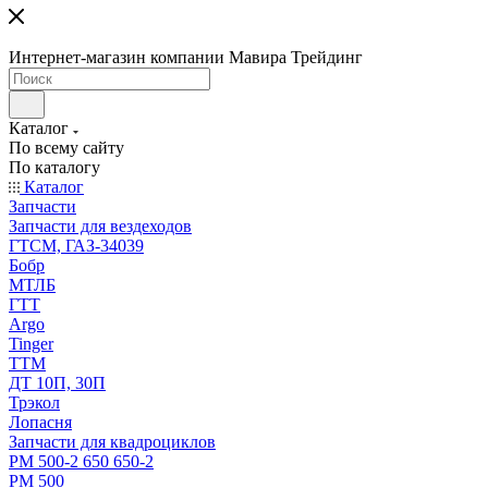
Интернет-магазин компании Мавира Трейдинг
Каталог
По всему сайту
По каталогу
Каталог
Запчасти
Запчасти для вездеходов
ГТСМ, ГАЗ-34039
Бобр
МТЛБ
ГТТ
Argo
Tinger
ТТМ
ДТ 10П, 30П
Трэкол
Лопасня
Запчасти для квадроциклов
РМ 500-2 650 650-2
РМ 500