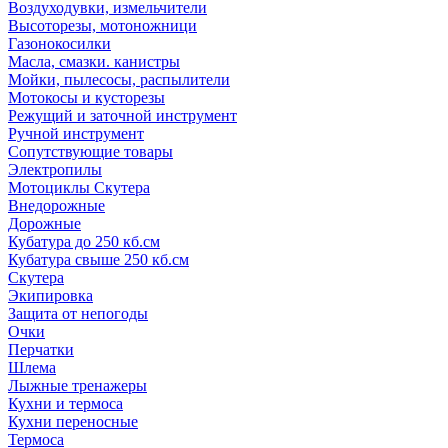
Воздуходувки, измельчители
Высоторезы, мотоножници
Газонокосилки
Масла, смазки. канистры
Мойки, пылесосы, распылители
Мотокосы и кусторезы
Режущий и заточной инструмент
Ручной инструмент
Сопутствующие товары
Электропилы
Мотоциклы Скутера
Внедорожные
Дорожные
Кубатура до 250 кб.см
Кубатура свыше 250 кб.см
Скутера
Экипировка
Защита от непогоды
Очки
Перчатки
Шлема
Лыжные тренажеры
Кухни и термоса
Кухни переносные
Термоса