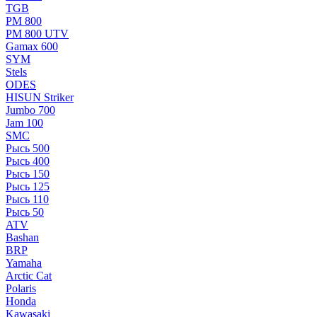
TGB
РМ 800
РМ 800 UTV
Gamax 600
SYM
Stels
ОDЕS
HISUN Striker
Jumbo 700
Jam 100
SMC
Рысь 500
Рысь 400
Рысь 150
Рысь 125
Рысь 110
Рысь 50
ATV
Bashan
BRP
Yamaha
Arctic Cat
Polaris
Honda
Kawasaki