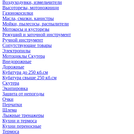
Воздуходувки, измельчители
Высоторезы, мотоножници
Газонокосилки
Масла, смазки. канистры
Мойки, пылесосы, распылители
Мотокосы и кусторезы
Режущий и заточной инструмент
Ручной инструмент
Сопутствующие товары
Электропилы
Мотоциклы Скутера
Внедорожные
Дорожные
Кубатура до 250 кб.см
Кубатура свыше 250 кб.см
Скутера
Экипировка
Защита от непогоды
Очки
Перчатки
Шлема
Лыжные тренажеры
Кухни и термоса
Кухни переносные
Термоса