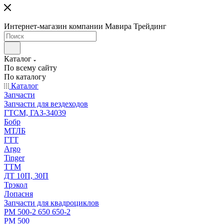
Интернет-магазин компании Мавира Трейдинг
Каталог
По всему сайту
По каталогу
Каталог
Запчасти
Запчасти для вездеходов
ГТСМ, ГАЗ-34039
Бобр
МТЛБ
ГТТ
Argo
Tinger
ТТМ
ДТ 10П, 30П
Трэкол
Лопасня
Запчасти для квадроциклов
РМ 500-2 650 650-2
РМ 500