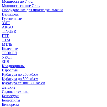
Мощность до 7 л.с.
Мощность свыше 7 л.с.
Оборудование для прокладки лыжни
Вездеходы
Гусеничные
ЗЗГТ
ARGO
TINGER
ГТТ
ТТМ
МТЛБ
Колесные
ТРЭКОЛ
УРАЛ
ЗИЛ
Квадроциклы
Взрослые
Кубатура до 250 кб.см
Кубатура до 500 кб.см
Кубатура свыше 500 кб.см
Детские
Садовая техника
Бензобуры
Бензопилы
Бензорезы