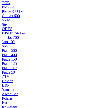
TGB
РМ 800
РМ 800 UTV
Gamax 600
SYM
Stels
ОDЕS
HISUN Striker
Jumbo 700
Jam 100
SMC
Рысь 500
Рысь 400
Рысь 150
Рысь 125
Рысь 110
Рысь 50
ATV
Bashan
BRP
Yamaha
Arctic Cat
Polaris
Honda
Kawasaki