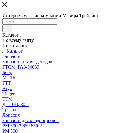
Интернет-магазин компании Мавира Трейдинг
Каталог
По всему сайту
По каталогу
Каталог
Запчасти
Запчасти для вездеходов
ГТСМ, ГАЗ-34039
Бобр
МТЛБ
ГТТ
Argo
Tinger
ТТМ
ДТ 10П, 30П
Трэкол
Лопасня
Запчасти для квадроциклов
РМ 500-2 650 650-2
РМ 500