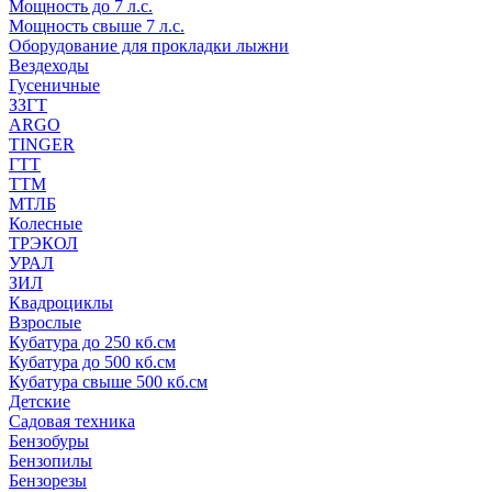
Мощность до 7 л.с.
Мощность свыше 7 л.с.
Оборудование для прокладки лыжни
Вездеходы
Гусеничные
ЗЗГТ
ARGO
TINGER
ГТТ
ТТМ
МТЛБ
Колесные
ТРЭКОЛ
УРАЛ
ЗИЛ
Квадроциклы
Взрослые
Кубатура до 250 кб.см
Кубатура до 500 кб.см
Кубатура свыше 500 кб.см
Детские
Садовая техника
Бензобуры
Бензопилы
Бензорезы