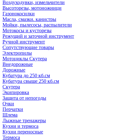
Воздуходувки, измельчители
Высоторезы, мотоножници
Газонокосилки
Масла, смазки. канистры
Мойки, пылесосы, распылители
Мотокосы и кусторезы
Режущий и заточной инструмент
Ручной инструмент
Сопутствующие товары
Электропилы
Мотоциклы Скутера
Внедорожные
Дорожные
Кубатура до 250 кб.см
Кубатура свыше 250 кб.см
Скутера
Экипировка
Защита от непогоды
Очки
Перчатки
Шлема
Лыжные тренажеры
Кухни и термоса
Кухни переносные
Термоса