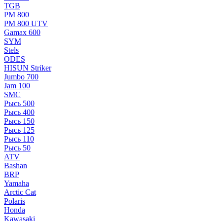
TGB
РМ 800
РМ 800 UTV
Gamax 600
SYM
Stels
ОDЕS
HISUN Striker
Jumbo 700
Jam 100
SMC
Рысь 500
Рысь 400
Рысь 150
Рысь 125
Рысь 110
Рысь 50
ATV
Bashan
BRP
Yamaha
Arctic Cat
Polaris
Honda
Kawasaki