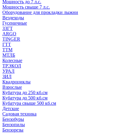
Мощность до 7 л.с.
Мощность свыше 7 л.с.
Оборудование для прокладки лыжни
Вездеходы
Гусеничные
ЗЗГТ
ARGO
TINGER
ГТТ
ТТМ
МТЛБ
Колесные
ТРЭКОЛ
УРАЛ
ЗИЛ
Квадроциклы
Взрослые
Кубатура до 250 кб.см
Кубатура до 500 кб.см
Кубатура свыше 500 кб.см
Детские
Садовая техника
Бензобуры
Бензопилы
Бензорезы