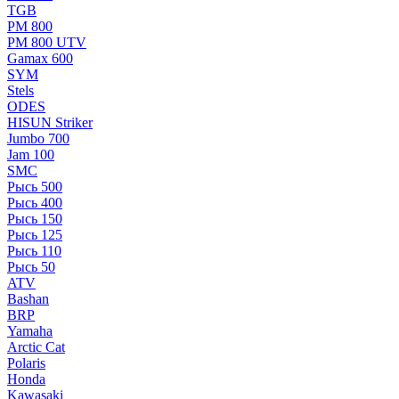
TGB
РМ 800
РМ 800 UTV
Gamax 600
SYM
Stels
ОDЕS
HISUN Striker
Jumbo 700
Jam 100
SMC
Рысь 500
Рысь 400
Рысь 150
Рысь 125
Рысь 110
Рысь 50
ATV
Bashan
BRP
Yamaha
Arctic Cat
Polaris
Honda
Kawasaki