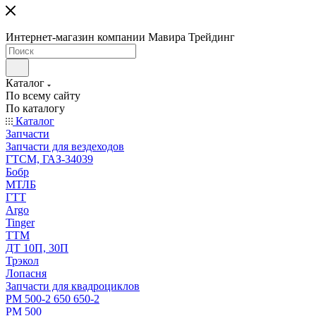
Интернет-магазин компании Мавира Трейдинг
Каталог
По всему сайту
По каталогу
Каталог
Запчасти
Запчасти для вездеходов
ГТСМ, ГАЗ-34039
Бобр
МТЛБ
ГТТ
Argo
Tinger
ТТМ
ДТ 10П, 30П
Трэкол
Лопасня
Запчасти для квадроциклов
РМ 500-2 650 650-2
РМ 500