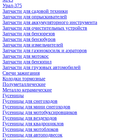
Урал-375
Запчасти для садовой техники
Запчасти для опрыскивателей
Запчасти для аккумуляторного инструмента
Запчасти для очистительных устройств
Запчасти для бензорезов
Запчасти для бензобуров
Запчасти для измельчителей
Запчасти для газонокосилк и аэраторов
Запчасти для мотокос
Запчасти для бензопил
Запчасти для грузовых автомобилей
Свечи зажигания
Колодки тормозные
Полуметаллические
Металло керамические
Гусеницы
Гусеницы для снегоходов
Гусеницы для мини снегоходов
Гусеницы для мотобуксировщиков
Гусеницы для вездеходов
Гусеницы для квадроциклов
Гусеницы для мотоблоков
Гусеницы для автоподвесок