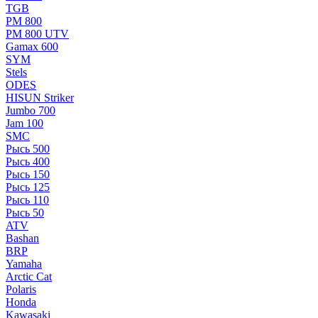
TGB
РМ 800
РМ 800 UTV
Gamax 600
SYM
Stels
ОDЕS
HISUN Striker
Jumbo 700
Jam 100
SMC
Рысь 500
Рысь 400
Рысь 150
Рысь 125
Рысь 110
Рысь 50
ATV
Bashan
BRP
Yamaha
Arctic Cat
Polaris
Honda
Kawasaki