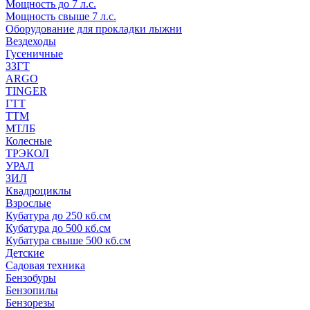
Мощность до 7 л.с.
Мощность свыше 7 л.с.
Оборудование для прокладки лыжни
Вездеходы
Гусеничные
ЗЗГТ
ARGO
TINGER
ГТТ
ТТМ
МТЛБ
Колесные
ТРЭКОЛ
УРАЛ
ЗИЛ
Квадроциклы
Взрослые
Кубатура до 250 кб.см
Кубатура до 500 кб.см
Кубатура свыше 500 кб.см
Детские
Садовая техника
Бензобуры
Бензопилы
Бензорезы