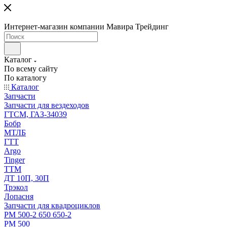
Интернет-магазин компании Мавира Трейдинг
Каталог
По всему сайту
По каталогу
Каталог
Запчасти
Запчасти для вездеходов
ГТСМ, ГАЗ-34039
Бобр
МТЛБ
ГТТ
Argo
Tinger
ТТМ
ДТ 10П, 30П
Трэкол
Лопасня
Запчасти для квадроциклов
РМ 500-2 650 650-2
РМ 500