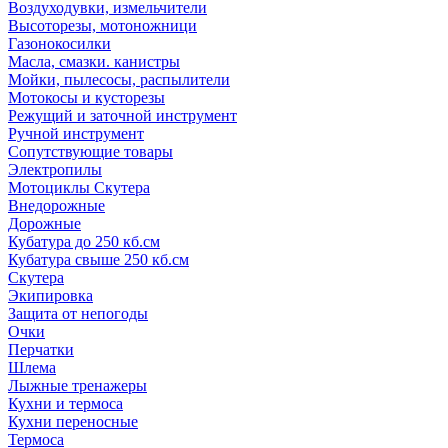
Воздуходувки, измельчители
Высоторезы, мотоножници
Газонокосилки
Масла, смазки. канистры
Мойки, пылесосы, распылители
Мотокосы и кусторезы
Режущий и заточной инструмент
Ручной инструмент
Сопутствующие товары
Электропилы
Мотоциклы Скутера
Внедорожные
Дорожные
Кубатура до 250 кб.см
Кубатура свыше 250 кб.см
Скутера
Экипировка
Защита от непогоды
Очки
Перчатки
Шлема
Лыжные тренажеры
Кухни и термоса
Кухни переносные
Термоса