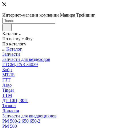
Интернет-магазин компании Мавира Трейдинг
Каталог
По всему сайту
По каталогу
Каталог
Запчасти
Запчасти для вездеходов
ГТСМ, ГАЗ-34039
Бобр
МТЛБ
ГТТ
Argo
Tinger
ТТМ
ДТ 10П, 30П
Трэкол
Лопасня
Запчасти для квадроциклов
РМ 500-2 650 650-2
РМ 500