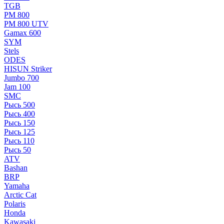
TGB
РМ 800
РМ 800 UTV
Gamax 600
SYM
Stels
ОDЕS
HISUN Striker
Jumbo 700
Jam 100
SMC
Рысь 500
Рысь 400
Рысь 150
Рысь 125
Рысь 110
Рысь 50
ATV
Bashan
BRP
Yamaha
Arctic Cat
Polaris
Honda
Kawasaki