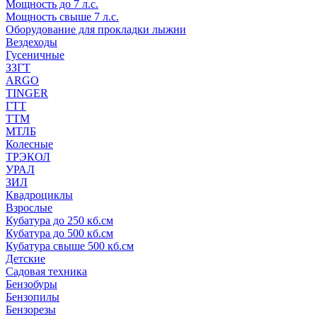
Мощность до 7 л.с.
Мощность свыше 7 л.с.
Оборудование для прокладки лыжни
Вездеходы
Гусеничные
ЗЗГТ
ARGO
TINGER
ГТТ
ТТМ
МТЛБ
Колесные
ТРЭКОЛ
УРАЛ
ЗИЛ
Квадроциклы
Взрослые
Кубатура до 250 кб.см
Кубатура до 500 кб.см
Кубатура свыше 500 кб.см
Детские
Садовая техника
Бензобуры
Бензопилы
Бензорезы