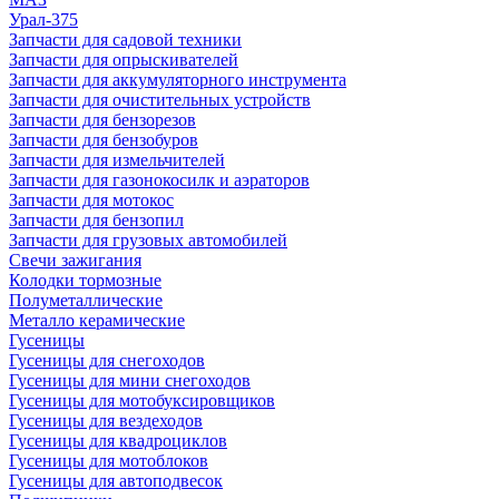
Урал-375
Запчасти для садовой техники
Запчасти для опрыскивателей
Запчасти для аккумуляторного инструмента
Запчасти для очистительных устройств
Запчасти для бензорезов
Запчасти для бензобуров
Запчасти для измельчителей
Запчасти для газонокосилк и аэраторов
Запчасти для мотокос
Запчасти для бензопил
Запчасти для грузовых автомобилей
Свечи зажигания
Колодки тормозные
Полуметаллические
Металло керамические
Гусеницы
Гусеницы для снегоходов
Гусеницы для мини снегоходов
Гусеницы для мотобуксировщиков
Гусеницы для вездеходов
Гусеницы для квадроциклов
Гусеницы для мотоблоков
Гусеницы для автоподвесок