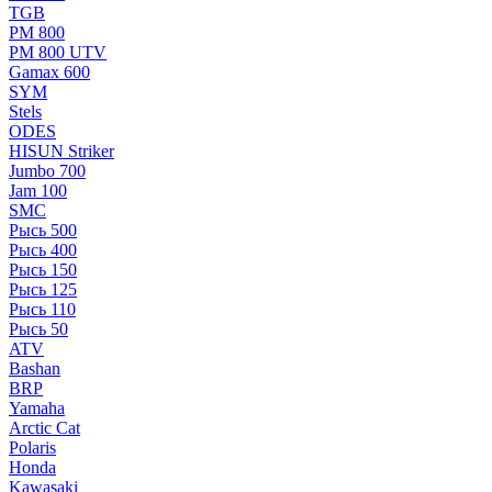
TGB
РМ 800
РМ 800 UTV
Gamax 600
SYM
Stels
ОDЕS
HISUN Striker
Jumbo 700
Jam 100
SMC
Рысь 500
Рысь 400
Рысь 150
Рысь 125
Рысь 110
Рысь 50
ATV
Bashan
BRP
Yamaha
Arctic Cat
Polaris
Honda
Kawasaki