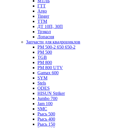
МТЛБ
ГТТ
Argo
Tinger
ТТМ
ДТ 10П, 30П
Трэкол
Лопасня
Запчасти для квадроциклов
РМ 500-2 650 650-2
РМ 500
TGB
РМ 800
РМ 800 UTV
Gamax 600
SYM
Stels
ОDЕS
HISUN Striker
Jumbo 700
Jam 100
SMC
Рысь 500
Рысь 400
Рысь 150