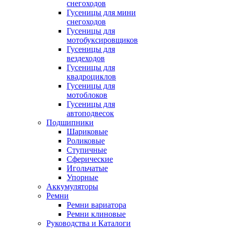
снегоходов
Гусеницы для мини
снегоходов
Гусеницы для
мотобуксировщиков
Гусеницы для
вездеходов
Гусеницы для
квадроциклов
Гусеницы для
мотоблоков
Гусеницы для
автоподвесок
Подшипники
Шариковые
Роликовые
Ступичные
Сферические
Игольчатые
Упорные
Аккумуляторы
Ремни
Ремни вариатора
Ремни клиновые
Руководства и Каталоги