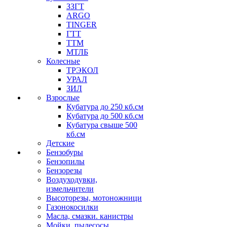
ЗЗГТ
ARGO
TINGER
ГТТ
ТТМ
МТЛБ
Колесные
ТРЭКОЛ
УРАЛ
ЗИЛ
Взрослые
Кубатура до 250 кб.см
Кубатура до 500 кб.см
Кубатура свыше 500
кб.см
Детские
Бензобуры
Бензопилы
Бензорезы
Воздуходувки,
измельчители
Высоторезы, мотоножници
Газонокосилки
Масла, смазки. канистры
Мойки, пылесосы,