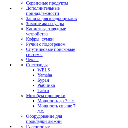
Сервисные продукты
Дополнительные
принадлежности
Защита для квадроциклов
Зимние аксессуары
Канистры, зарядные
устройства
Кофры, сумки
Ручки с подогревом
Спутниковые поисковые
системы
Чехлы
Снегоходы
WELS
Yamaha
Буран
Рыбинка
Тайга
Мотобуксировщики
Мощность до 7 л.с.
Мощность свыше 7
л.с.
Оборудование для
прокладки лыжни
Гусеничные