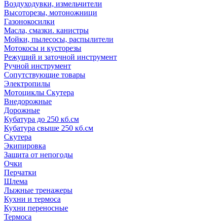
Воздуходувки, измельчители
Высоторезы, мотоножници
Газонокосилки
Масла, смазки. канистры
Мойки, пылесосы, распылители
Мотокосы и кусторезы
Режущий и заточной инструмент
Ручной инструмент
Сопутствующие товары
Электропилы
Мотоциклы Скутера
Внедорожные
Дорожные
Кубатура до 250 кб.см
Кубатура свыше 250 кб.см
Скутера
Экипировка
Защита от непогоды
Очки
Перчатки
Шлема
Лыжные тренажеры
Кухни и термоса
Кухни переносные
Термоса