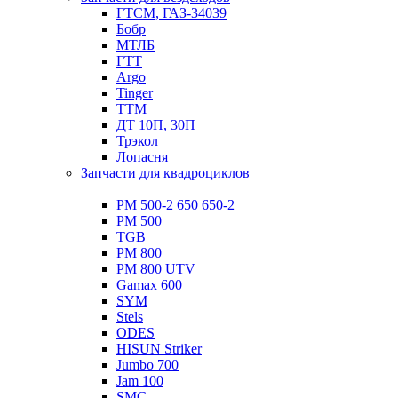
ГТСМ, ГАЗ-34039
Бобр
МТЛБ
ГТТ
Argo
Tinger
ТТМ
ДТ 10П, 30П
Трэкол
Лопасня
Запчасти для квадроциклов
РМ 500-2 650 650-2
РМ 500
TGB
РМ 800
РМ 800 UTV
Gamax 600
SYM
Stels
ОDЕS
HISUN Striker
Jumbo 700
Jam 100
SMC