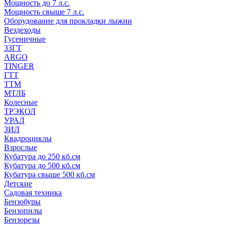
Мощность до 7 л.с.
Мощность свыше 7 л.с.
Оборудование для прокладки лыжни
Вездеходы
Гусеничные
ЗЗГТ
ARGO
TINGER
ГТТ
ТТМ
МТЛБ
Колесные
ТРЭКОЛ
УРАЛ
ЗИЛ
Квадроциклы
Взрослые
Кубатура до 250 кб.см
Кубатура до 500 кб.см
Кубатура свыше 500 кб.см
Детские
Садовая техника
Бензобуры
Бензопилы
Бензорезы