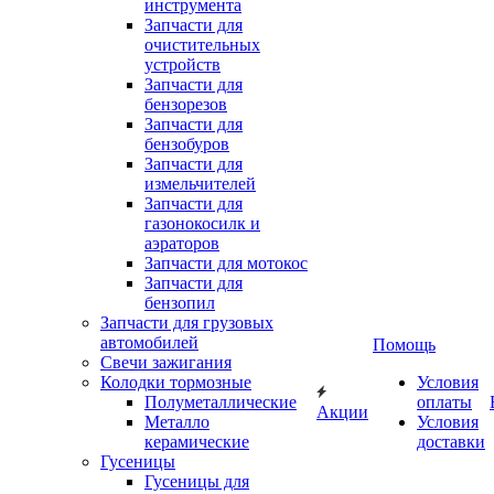
инструмента
Запчасти для
очистительных
устройств
Запчасти для
бензорезов
Запчасти для
бензобуров
Запчасти для
измельчителей
Запчасти для
газонокосилк и
аэраторов
Запчасти для мотокос
Запчасти для
бензопил
Запчасти для грузовых
автомобилей
Помощь
Свечи зажигания
Колодки тормозные
Условия
Полуметаллические
оплаты
Акции
Металло
Условия
керамические
доставки
Гусеницы
Гусеницы для