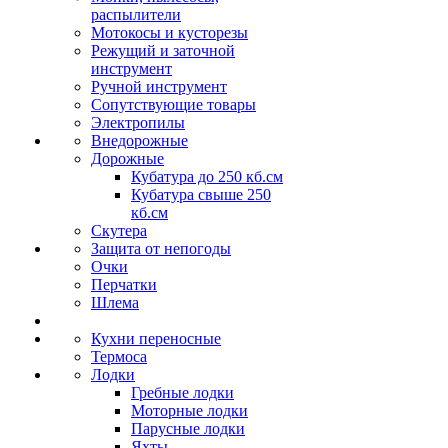
распылители
Мотокосы и кусторезы
Режущий и заточной
инструмент
Ручной инструмент
Сопутствующие товары
Электропилы
Внедорожные
Дорожные
Кубатура до 250 кб.см
Кубатура свыше 250
кб.см
Скутера
Защита от непогоды
Очки
Перчатки
Шлема
Кухни переносные
Термоса
Лодки
Гребные лодки
Моторные лодки
Парусные лодки
Яхты