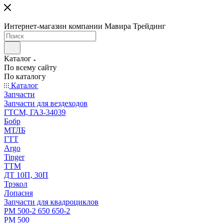
Интернет-магазин компании Мавира Трейдинг
Каталог
По всему сайту
По каталогу
Каталог
Запчасти
Запчасти для вездеходов
ГТСМ, ГАЗ-34039
Бобр
МТЛБ
ГТТ
Argo
Tinger
ТТМ
ДТ 10П, 30П
Трэкол
Лопасня
Запчасти для квадроциклов
РМ 500-2 650 650-2
РМ 500