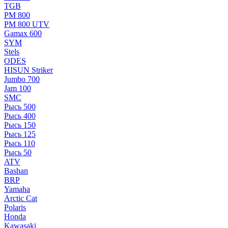
TGB
РМ 800
РМ 800 UTV
Gamax 600
SYM
Stels
ОDЕS
HISUN Striker
Jumbo 700
Jam 100
SMC
Рысь 500
Рысь 400
Рысь 150
Рысь 125
Рысь 110
Рысь 50
ATV
Bashan
BRP
Yamaha
Arctic Cat
Polaris
Honda
Kawasaki