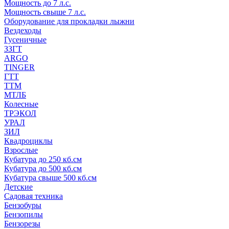
Мощность до 7 л.с.
Мощность свыше 7 л.с.
Оборудование для прокладки лыжни
Вездеходы
Гусеничные
ЗЗГТ
ARGO
TINGER
ГТТ
ТТМ
МТЛБ
Колесные
ТРЭКОЛ
УРАЛ
ЗИЛ
Квадроциклы
Взрослые
Кубатура до 250 кб.см
Кубатура до 500 кб.см
Кубатура свыше 500 кб.см
Детские
Садовая техника
Бензобуры
Бензопилы
Бензорезы