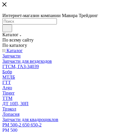
Интернет-магазин компании Мавира Трейдинг
Каталог
По всему сайту
По каталогу
Каталог
Запчасти
Запчасти для вездеходов
ГТСМ, ГАЗ-34039
Бобр
МТЛБ
ГТТ
Argo
Tinger
ТТМ
ДТ 10П, 30П
Трэкол
Лопасня
Запчасти для квадроциклов
РМ 500-2 650 650-2
РМ 500