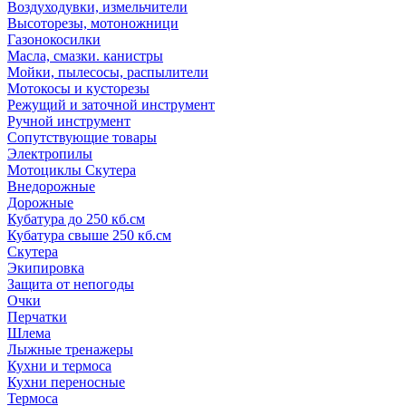
Воздуходувки, измельчители
Высоторезы, мотоножници
Газонокосилки
Масла, смазки. канистры
Мойки, пылесосы, распылители
Мотокосы и кусторезы
Режущий и заточной инструмент
Ручной инструмент
Сопутствующие товары
Электропилы
Мотоциклы Скутера
Внедорожные
Дорожные
Кубатура до 250 кб.см
Кубатура свыше 250 кб.см
Скутера
Экипировка
Защита от непогоды
Очки
Перчатки
Шлема
Лыжные тренажеры
Кухни и термоса
Кухни переносные
Термоса