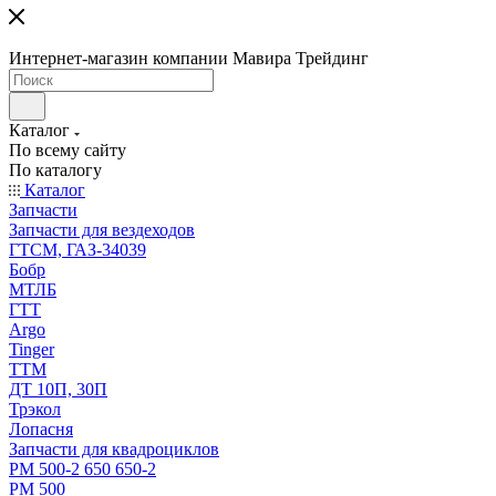
Интернет-магазин компании Мавира Трейдинг
Каталог
По всему сайту
По каталогу
Каталог
Запчасти
Запчасти для вездеходов
ГТСМ, ГАЗ-34039
Бобр
МТЛБ
ГТТ
Argo
Tinger
ТТМ
ДТ 10П, 30П
Трэкол
Лопасня
Запчасти для квадроциклов
РМ 500-2 650 650-2
РМ 500