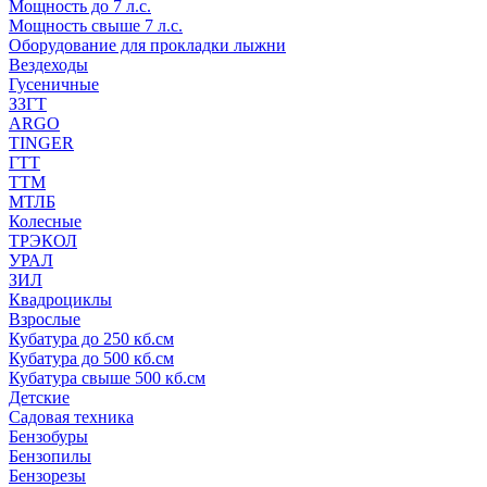
Мощность до 7 л.с.
Мощность свыше 7 л.с.
Оборудование для прокладки лыжни
Вездеходы
Гусеничные
ЗЗГТ
ARGO
TINGER
ГТТ
ТТМ
МТЛБ
Колесные
ТРЭКОЛ
УРАЛ
ЗИЛ
Квадроциклы
Взрослые
Кубатура до 250 кб.см
Кубатура до 500 кб.см
Кубатура свыше 500 кб.см
Детские
Садовая техника
Бензобуры
Бензопилы
Бензорезы