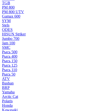
TGB
РМ 800
РМ 800 UTV
Gamax 600
SYM
Stels
ОDЕS
HISUN Striker
Jumbo 700
Jam 100
SMC
Рысь 500
Рысь 400
Рысь 150
Рысь 125
Рысь 110
Рысь 50
ATV
Bashan
BRP
Yamaha
Arctic Cat
Polaris
Honda
Kawasaki