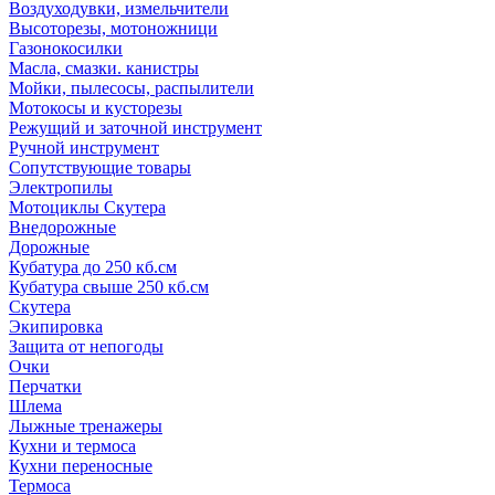
Воздуходувки, измельчители
Высоторезы, мотоножници
Газонокосилки
Масла, смазки. канистры
Мойки, пылесосы, распылители
Мотокосы и кусторезы
Режущий и заточной инструмент
Ручной инструмент
Сопутствующие товары
Электропилы
Мотоциклы Скутера
Внедорожные
Дорожные
Кубатура до 250 кб.см
Кубатура свыше 250 кб.см
Скутера
Экипировка
Защита от непогоды
Очки
Перчатки
Шлема
Лыжные тренажеры
Кухни и термоса
Кухни переносные
Термоса