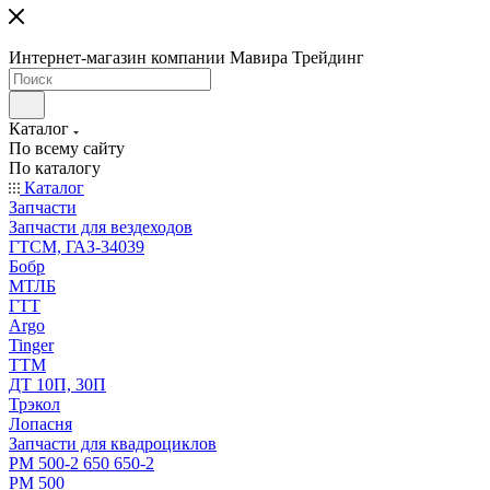
Интернет-магазин компании Мавира Трейдинг
Каталог
По всему сайту
По каталогу
Каталог
Запчасти
Запчасти для вездеходов
ГТСМ, ГАЗ-34039
Бобр
МТЛБ
ГТТ
Argo
Tinger
ТТМ
ДТ 10П, 30П
Трэкол
Лопасня
Запчасти для квадроциклов
РМ 500-2 650 650-2
РМ 500