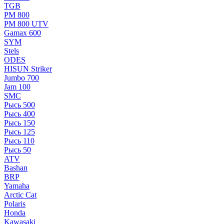
TGB
РМ 800
РМ 800 UTV
Gamax 600
SYM
Stels
ОDЕS
HISUN Striker
Jumbo 700
Jam 100
SMC
Рысь 500
Рысь 400
Рысь 150
Рысь 125
Рысь 110
Рысь 50
ATV
Bashan
BRP
Yamaha
Arctic Cat
Polaris
Honda
Kawasaki