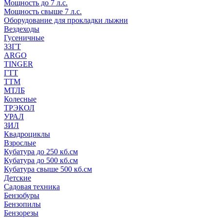
Мощность до 7 л.с.
Мощность свыше 7 л.с.
Оборудование для прокладки лыжни
Вездеходы
Гусеничные
ЗЗГТ
ARGO
TINGER
ГТТ
ТТМ
МТЛБ
Колесные
ТРЭКОЛ
УРАЛ
ЗИЛ
Квадроциклы
Взрослые
Кубатура до 250 кб.см
Кубатура до 500 кб.см
Кубатура свыше 500 кб.см
Детские
Садовая техника
Бензобуры
Бензопилы
Бензорезы