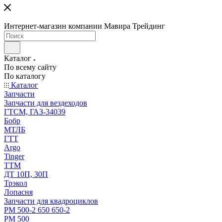
Интернет-магазин компании Мавира Трейдинг
Каталог
По всему сайту
По каталогу
Каталог
Запчасти
Запчасти для вездеходов
ГТСМ, ГАЗ-34039
Бобр
МТЛБ
ГТТ
Argo
Tinger
ТТМ
ДТ 10П, 30П
Трэкол
Лопасня
Запчасти для квадроциклов
РМ 500-2 650 650-2
РМ 500