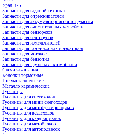
Урал-375
Запчасти для садовой техники
Запчасти для опрыскивателей
Запчасти для аккумуляторного инструмента
Запчасти для очистительных устройств
Запчасти для бензорезов
Запчасти для бензобуров
Запчасти для измельчителей
Запчасти для газонокосилк и аэраторов
Запчасти для мотокос
Запчасти для бензопил
Запчасти для грузовых автомобилей
Свечи зажигания
Колодки тормозные
Полуметаллические
Металло керамические
Гусеницы
Гусеницы для снегоходов
Гусеницы для мини снегоходов
Гусеницы для мотобуксировщиков
Гусеницы для вездеходов
Гусеницы для квадроциклов
Гусеницы для мотоблоков
Гусеницы для автоподвесок