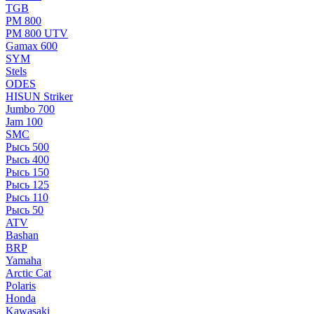
TGB
РМ 800
РМ 800 UTV
Gamax 600
SYM
Stels
ОDЕS
HISUN Striker
Jumbo 700
Jam 100
SMC
Рысь 500
Рысь 400
Рысь 150
Рысь 125
Рысь 110
Рысь 50
ATV
Bashan
BRP
Yamaha
Arctic Cat
Polaris
Honda
Kawasaki