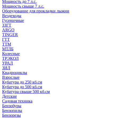
Мощность до 7 л.с.
Мощность свыше 7 л.с.
Оборудование для прокладки лыжни
Вездеходы
Гусеничные
ЗЗГТ
ARGO
TINGER
ГТТ
ТТМ
МТЛБ
Колесные
ТРЭКОЛ
УРАЛ
ЗИЛ
Квадроциклы
Взрослые
Кубатура до 250 кб.см
Кубатура до 500 кб.см
Кубатура свыше 500 кб.см
Детские
Садовая техника
Бензобуры
Бензопилы
Бензорезы