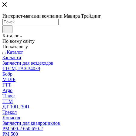
Интернет-магазин компании Мавира Трейдинг
Каталог
По всему сайту
По каталогу
Каталог
Запчасти
Запчасти для вездеходов
ГТСМ, ГАЗ-34039
Бобр
МТЛБ
ГТТ
Argo
Tinger
ТТМ
ДТ 10П, 30П
Трэкол
Лопасня
Запчасти для квадроциклов
РМ 500-2 650 650-2
РМ 500