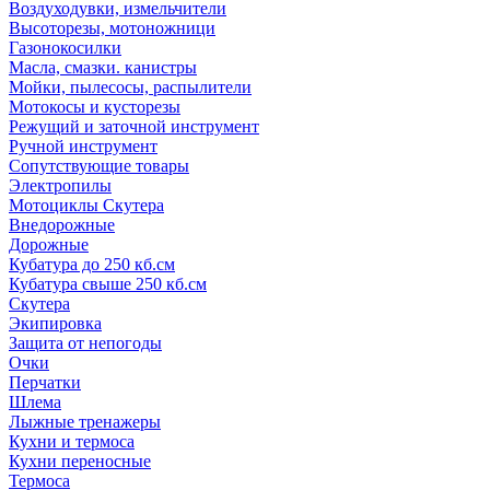
Воздуходувки, измельчители
Высоторезы, мотоножници
Газонокосилки
Масла, смазки. канистры
Мойки, пылесосы, распылители
Мотокосы и кусторезы
Режущий и заточной инструмент
Ручной инструмент
Сопутствующие товары
Электропилы
Мотоциклы Скутера
Внедорожные
Дорожные
Кубатура до 250 кб.см
Кубатура свыше 250 кб.см
Скутера
Экипировка
Защита от непогоды
Очки
Перчатки
Шлема
Лыжные тренажеры
Кухни и термоса
Кухни переносные
Термоса