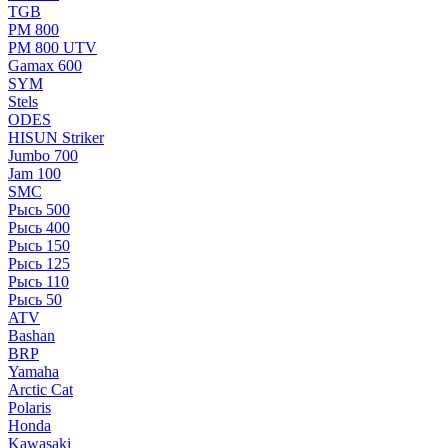
TGB
РМ 800
РМ 800 UTV
Gamax 600
SYM
Stels
ОDЕS
HISUN Striker
Jumbo 700
Jam 100
SMC
Рысь 500
Рысь 400
Рысь 150
Рысь 125
Рысь 110
Рысь 50
ATV
Bashan
BRP
Yamaha
Arctic Cat
Polaris
Honda
Kawasaki