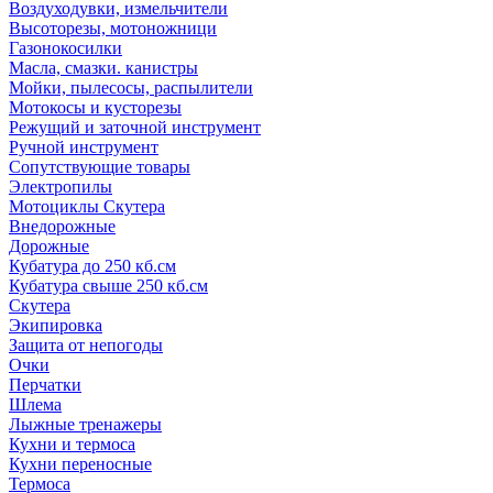
Воздуходувки, измельчители
Высоторезы, мотоножници
Газонокосилки
Масла, смазки. канистры
Мойки, пылесосы, распылители
Мотокосы и кусторезы
Режущий и заточной инструмент
Ручной инструмент
Сопутствующие товары
Электропилы
Мотоциклы Скутера
Внедорожные
Дорожные
Кубатура до 250 кб.см
Кубатура свыше 250 кб.см
Скутера
Экипировка
Защита от непогоды
Очки
Перчатки
Шлема
Лыжные тренажеры
Кухни и термоса
Кухни переносные
Термоса