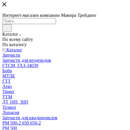
Интернет-магазин компании Мавира Трейдинг
Каталог
По всему сайту
По каталогу
Каталог
Запчасти
Запчасти для вездеходов
ГТСМ, ГАЗ-34039
Бобр
МТЛБ
ГТТ
Argo
Tinger
ТТМ
ДТ 10П, 30П
Трэкол
Лопасня
Запчасти для квадроциклов
РМ 500-2 650 650-2
РМ 500