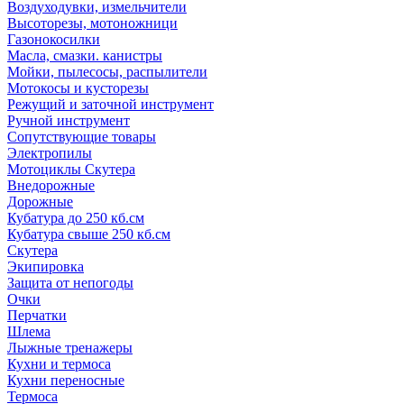
Воздуходувки, измельчители
Высоторезы, мотоножници
Газонокосилки
Масла, смазки. канистры
Мойки, пылесосы, распылители
Мотокосы и кусторезы
Режущий и заточной инструмент
Ручной инструмент
Сопутствующие товары
Электропилы
Мотоциклы Скутера
Внедорожные
Дорожные
Кубатура до 250 кб.см
Кубатура свыше 250 кб.см
Скутера
Экипировка
Защита от непогоды
Очки
Перчатки
Шлема
Лыжные тренажеры
Кухни и термоса
Кухни переносные
Термоса