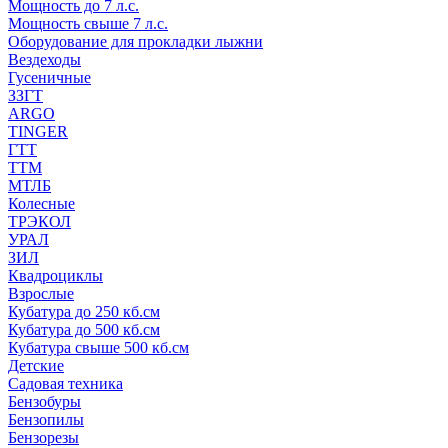
Мощность до 7 л.с.
Мощность свыше 7 л.с.
Оборудование для прокладки лыжни
Вездеходы
Гусеничные
ЗЗГТ
ARGO
TINGER
ГТТ
ТТМ
МТЛБ
Колесные
ТРЭКОЛ
УРАЛ
ЗИЛ
Квадроциклы
Взрослые
Кубатура до 250 кб.см
Кубатура до 500 кб.см
Кубатура свыше 500 кб.см
Детские
Садовая техника
Бензобуры
Бензопилы
Бензорезы