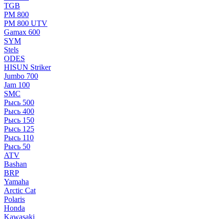
TGB
РМ 800
РМ 800 UTV
Gamax 600
SYM
Stels
ОDЕS
HISUN Striker
Jumbo 700
Jam 100
SMC
Рысь 500
Рысь 400
Рысь 150
Рысь 125
Рысь 110
Рысь 50
ATV
Bashan
BRP
Yamaha
Arctic Cat
Polaris
Honda
Kawasaki