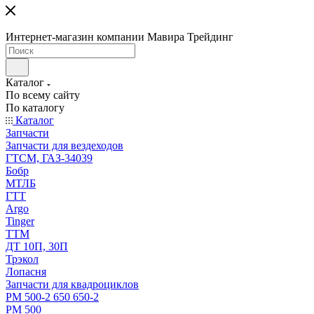
Интернет-магазин компании Мавира Трейдинг
Каталог
По всему сайту
По каталогу
Каталог
Запчасти
Запчасти для вездеходов
ГТСМ, ГАЗ-34039
Бобр
МТЛБ
ГТТ
Argo
Tinger
ТТМ
ДТ 10П, 30П
Трэкол
Лопасня
Запчасти для квадроциклов
РМ 500-2 650 650-2
РМ 500