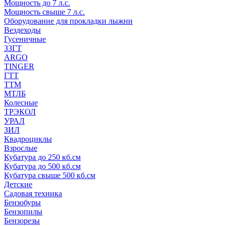
Мощность до 7 л.с.
Мощность свыше 7 л.с.
Оборудование для прокладки лыжни
Вездеходы
Гусеничные
ЗЗГТ
ARGO
TINGER
ГТТ
ТТМ
МТЛБ
Колесные
ТРЭКОЛ
УРАЛ
ЗИЛ
Квадроциклы
Взрослые
Кубатура до 250 кб.см
Кубатура до 500 кб.см
Кубатура свыше 500 кб.см
Детские
Садовая техника
Бензобуры
Бензопилы
Бензорезы