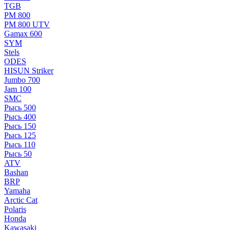
TGB
РМ 800
РМ 800 UTV
Gamax 600
SYM
Stels
ОDЕS
HISUN Striker
Jumbo 700
Jam 100
SMC
Рысь 500
Рысь 400
Рысь 150
Рысь 125
Рысь 110
Рысь 50
ATV
Bashan
BRP
Yamaha
Arctic Cat
Polaris
Honda
Kawasaki