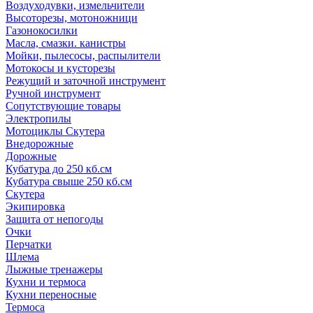
Воздуходувки, измельчители
Высоторезы, мотоножници
Газонокосилки
Масла, смазки. канистры
Мойки, пылесосы, распылители
Мотокосы и кусторезы
Режущий и заточной инструмент
Ручной инструмент
Сопутствующие товары
Электропилы
Мотоциклы Скутера
Внедорожные
Дорожные
Кубатура до 250 кб.см
Кубатура свыше 250 кб.см
Скутера
Экипировка
Защита от непогоды
Очки
Перчатки
Шлема
Лыжные тренажеры
Кухни и термоса
Кухни переносные
Термоса