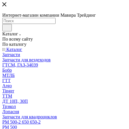
Интернет-магазин компании Мавира Трейдинг
Каталог
По всему сайту
По каталогу
Каталог
Запчасти
Запчасти для вездеходов
ГТСМ, ГАЗ-34039
Бобр
МТЛБ
ГТТ
Argo
Tinger
ТТМ
ДТ 10П, 30П
Трэкол
Лопасня
Запчасти для квадроциклов
РМ 500-2 650 650-2
РМ 500