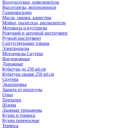
Воздуходувки, измельчители
Высоторезы, мотоножници
Газонокосилки
Масла, смазки. канистры
Мойки, пылесосы, распылители
Мотокосы и кусторезы
Режущий и заточной инструмент
Ручной инструмент
Сопутствующие товары
Электропилы
Мотоциклы Скутера
Внедорожные
Дорожные
Кубатура до 250 кб.см
Кубатура свыше 250 кб.см
Скутера
Экипировка
Защита от непогоды
Очки
Перчатки
Шлема
Лыжные тренажеры
Кухни и термоса
Кухни переносные
Термоса