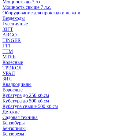
Мощность до 7 л.с.
Мощность свыше 7 л.с.
Оборудование для прокладки лыжни
Вездеходы
Гусеничные
ЗЗГТ
ARGO
TINGER
ГТТ
ТТМ
МТЛБ
Колесные
ТРЭКОЛ
УРАЛ
ЗИЛ
Квадроциклы
Взрослые
Кубатура до 250 кб.см
Кубатура до 500 кб.см
Кубатура свыше 500 кб.см
Детские
Садовая техника
Бензобуры
Бензопилы
Бензорезы