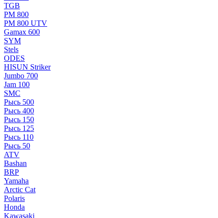
TGB
РМ 800
РМ 800 UTV
Gamax 600
SYM
Stels
ОDЕS
HISUN Striker
Jumbo 700
Jam 100
SMC
Рысь 500
Рысь 400
Рысь 150
Рысь 125
Рысь 110
Рысь 50
ATV
Bashan
BRP
Yamaha
Arctic Cat
Polaris
Honda
Kawasaki