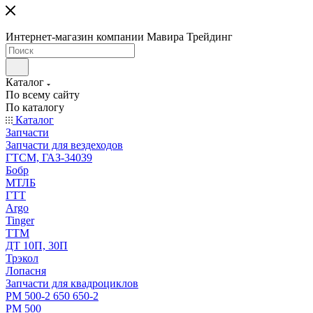
Интернет-магазин компании Мавира Трейдинг
Каталог
По всему сайту
По каталогу
Каталог
Запчасти
Запчасти для вездеходов
ГТСМ, ГАЗ-34039
Бобр
МТЛБ
ГТТ
Argo
Tinger
ТТМ
ДТ 10П, 30П
Трэкол
Лопасня
Запчасти для квадроциклов
РМ 500-2 650 650-2
РМ 500