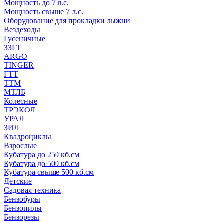
Мощность до 7 л.с.
Мощность свыше 7 л.с.
Оборудование для прокладки лыжни
Вездеходы
Гусеничные
ЗЗГТ
ARGO
TINGER
ГТТ
ТТМ
МТЛБ
Колесные
ТРЭКОЛ
УРАЛ
ЗИЛ
Квадроциклы
Взрослые
Кубатура до 250 кб.см
Кубатура до 500 кб.см
Кубатура свыше 500 кб.см
Детские
Садовая техника
Бензобуры
Бензопилы
Бензорезы