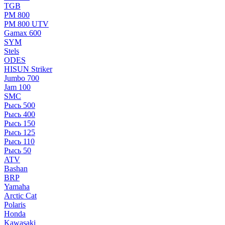
TGB
РМ 800
РМ 800 UTV
Gamax 600
SYM
Stels
ОDЕS
HISUN Striker
Jumbo 700
Jam 100
SMC
Рысь 500
Рысь 400
Рысь 150
Рысь 125
Рысь 110
Рысь 50
ATV
Bashan
BRP
Yamaha
Arctic Cat
Polaris
Honda
Kawasaki