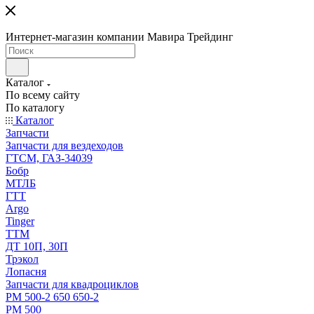
Интернет-магазин компании Мавира Трейдинг
Каталог
По всему сайту
По каталогу
Каталог
Запчасти
Запчасти для вездеходов
ГТСМ, ГАЗ-34039
Бобр
МТЛБ
ГТТ
Argo
Tinger
ТТМ
ДТ 10П, 30П
Трэкол
Лопасня
Запчасти для квадроциклов
РМ 500-2 650 650-2
РМ 500