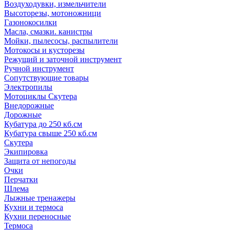
Воздуходувки, измельчители
Высоторезы, мотоножници
Газонокосилки
Масла, смазки. канистры
Мойки, пылесосы, распылители
Мотокосы и кусторезы
Режущий и заточной инструмент
Ручной инструмент
Сопутствующие товары
Электропилы
Мотоциклы Скутера
Внедорожные
Дорожные
Кубатура до 250 кб.см
Кубатура свыше 250 кб.см
Скутера
Экипировка
Защита от непогоды
Очки
Перчатки
Шлема
Лыжные тренажеры
Кухни и термоса
Кухни переносные
Термоса