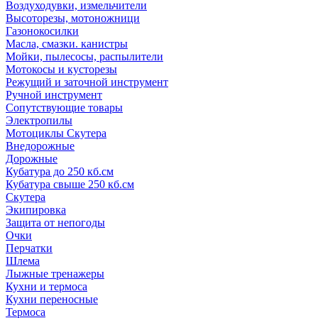
Воздуходувки, измельчители
Высоторезы, мотоножници
Газонокосилки
Масла, смазки. канистры
Мойки, пылесосы, распылители
Мотокосы и кусторезы
Режущий и заточной инструмент
Ручной инструмент
Сопутствующие товары
Электропилы
Мотоциклы Скутера
Внедорожные
Дорожные
Кубатура до 250 кб.см
Кубатура свыше 250 кб.см
Скутера
Экипировка
Защита от непогоды
Очки
Перчатки
Шлема
Лыжные тренажеры
Кухни и термоса
Кухни переносные
Термоса