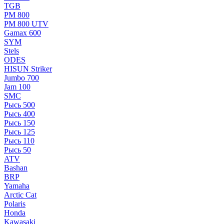
TGB
РМ 800
РМ 800 UTV
Gamax 600
SYM
Stels
ОDЕS
HISUN Striker
Jumbo 700
Jam 100
SMC
Рысь 500
Рысь 400
Рысь 150
Рысь 125
Рысь 110
Рысь 50
ATV
Bashan
BRP
Yamaha
Arctic Cat
Polaris
Honda
Kawasaki