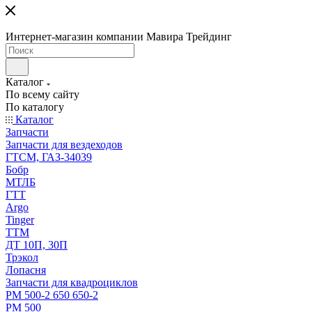
Интернет-магазин компании Мавира Трейдинг
Каталог
По всему сайту
По каталогу
Каталог
Запчасти
Запчасти для вездеходов
ГТСМ, ГАЗ-34039
Бобр
МТЛБ
ГТТ
Argo
Tinger
ТТМ
ДТ 10П, 30П
Трэкол
Лопасня
Запчасти для квадроциклов
РМ 500-2 650 650-2
РМ 500