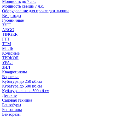
Мощность до 7 л.с.
Мощность свыше 7 л.с.
Оборудование для прокладки лыжни
Вездеходы
Гусеничные
ЗЗГТ
ARGO
TINGER
ГТТ
ТТМ
МТЛБ
Колесные
ТРЭКОЛ
УРАЛ
ЗИЛ
Квадроциклы
Взрослые
Кубатура до 250 кб.см
Кубатура до 500 кб.см
Кубатура свыше 500 кб.см
Детские
Садовая техника
Бензобуры
Бензопилы
Бензорезы