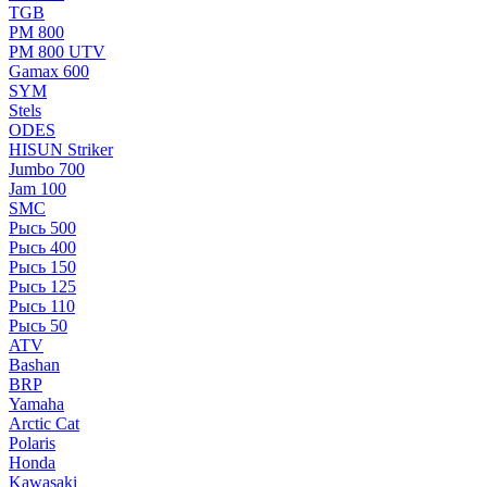
TGB
РМ 800
РМ 800 UTV
Gamax 600
SYM
Stels
ОDЕS
HISUN Striker
Jumbo 700
Jam 100
SMC
Рысь 500
Рысь 400
Рысь 150
Рысь 125
Рысь 110
Рысь 50
ATV
Bashan
BRP
Yamaha
Arctic Cat
Polaris
Honda
Kawasaki