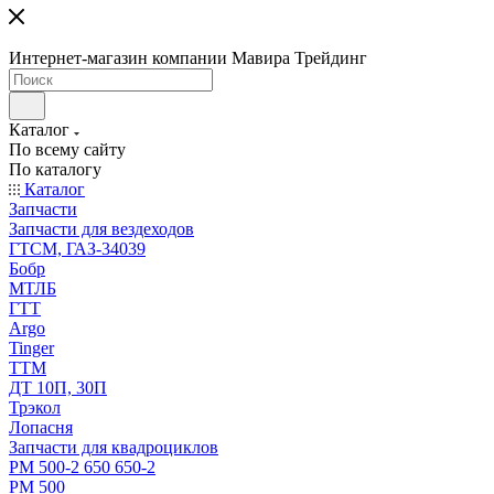
Интернет-магазин компании Мавира Трейдинг
Каталог
По всему сайту
По каталогу
Каталог
Запчасти
Запчасти для вездеходов
ГТСМ, ГАЗ-34039
Бобр
МТЛБ
ГТТ
Argo
Tinger
ТТМ
ДТ 10П, 30П
Трэкол
Лопасня
Запчасти для квадроциклов
РМ 500-2 650 650-2
РМ 500