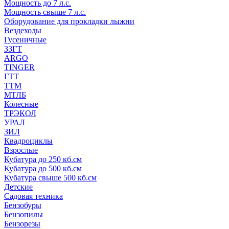
Мощность до 7 л.с.
Мощность свыше 7 л.с.
Оборудование для прокладки лыжни
Вездеходы
Гусеничные
ЗЗГТ
ARGO
TINGER
ГТТ
ТТМ
МТЛБ
Колесные
ТРЭКОЛ
УРАЛ
ЗИЛ
Квадроциклы
Взрослые
Кубатура до 250 кб.см
Кубатура до 500 кб.см
Кубатура свыше 500 кб.см
Детские
Садовая техника
Бензобуры
Бензопилы
Бензорезы