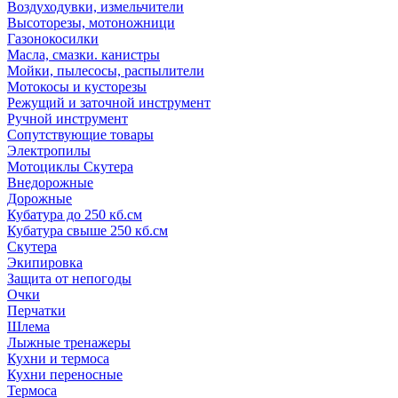
Воздуходувки, измельчители
Высоторезы, мотоножници
Газонокосилки
Масла, смазки. канистры
Мойки, пылесосы, распылители
Мотокосы и кусторезы
Режущий и заточной инструмент
Ручной инструмент
Сопутствующие товары
Электропилы
Мотоциклы Скутера
Внедорожные
Дорожные
Кубатура до 250 кб.см
Кубатура свыше 250 кб.см
Скутера
Экипировка
Защита от непогоды
Очки
Перчатки
Шлема
Лыжные тренажеры
Кухни и термоса
Кухни переносные
Термоса