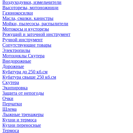
Воздуходувки, измельчители
Высоторезы, мотоножници
Газонокосилки
Масла, смазки. канистры
Мойки, пылесосы, распылители
Мотокосы и кусторезы
Режущий и заточной инструмент
Ручной инструмент
Сопутствующие товары
Электропилы
Мотоциклы Скутера
Внедорожные
Дорожные
Кубатура до 250 кб.см
Кубатура свыше 250 кб.см
Скутера
Экипировка
Защита от непогоды
Очки
Перчатки
Шлема
Лыжные тренажеры
Кухни и термоса
Кухни переносные
Термоса