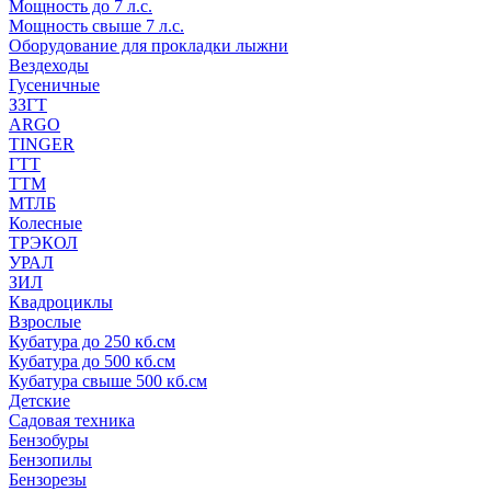
Мощность до 7 л.с.
Мощность свыше 7 л.с.
Оборудование для прокладки лыжни
Вездеходы
Гусеничные
ЗЗГТ
ARGO
TINGER
ГТТ
ТТМ
МТЛБ
Колесные
ТРЭКОЛ
УРАЛ
ЗИЛ
Квадроциклы
Взрослые
Кубатура до 250 кб.см
Кубатура до 500 кб.см
Кубатура свыше 500 кб.см
Детские
Садовая техника
Бензобуры
Бензопилы
Бензорезы