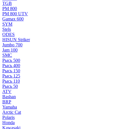
TGB
РМ 800
РМ 800 UTV
Gamax 600
SYM
Stels
ОDЕS
HISUN Striker
Jumbo 700
Jam 100
SMC
Рысь 500
Рысь 400
Рысь 150
Рысь 125
Рысь 110
Рысь 50
ATV
Bashan
BRP
Yamaha
Arctic Cat
Polaris
Honda
Kawasaki