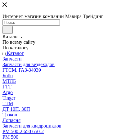
Интернет-магазин компании Мавира Трейдинг
Каталог
По всему сайту
По каталогу
Каталог
Запчасти
Запчасти для вездеходов
ГТСМ, ГАЗ-34039
Бобр
МТЛБ
ГТТ
Argo
Tinger
ТТМ
ДТ 10П, 30П
Трэкол
Лопасня
Запчасти для квадроциклов
РМ 500-2 650 650-2
РМ 500