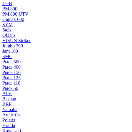
TGB
РМ 800
РМ 800 UTV
Gamax 600
SYM
Stels
ОDЕS
HISUN Striker
Jumbo 700
Jam 100
SMC
Рысь 500
Рысь 400
Рысь 150
Рысь 125
Рысь 110
Рысь 50
ATV
Bashan
BRP
Yamaha
Arctic Cat
Polaris
Honda
Kawasaki