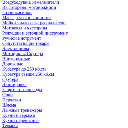
Воздуходувки, измельчители
Высоторезы, мотоножници
Газонокосилки
Масла, смазки. канистры
Мойки, пылесосы, распылители
Мотокосы и кусторезы
Режущий и заточной инструмент
Ручной инструмент
Сопутствующие товары
Электропилы
Мотоциклы Скутера
Внедорожные
Дорожные
Кубатура до 250 кб.см
Кубатура свыше 250 кб.см
Скутера
Экипировка
Защита от непогоды
Очки
Перчатки
Шлема
Лыжные тренажеры
Кухни и термоса
Кухни переносные
Термоса