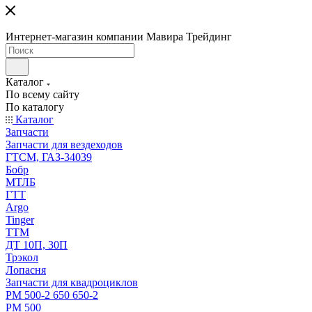
Интернет-магазин компании Мавира Трейдинг
Каталог
По всему сайту
По каталогу
Каталог
Запчасти
Запчасти для вездеходов
ГТСМ, ГАЗ-34039
Бобр
МТЛБ
ГТТ
Argo
Tinger
ТТМ
ДТ 10П, 30П
Трэкол
Лопасня
Запчасти для квадроциклов
РМ 500-2 650 650-2
РМ 500