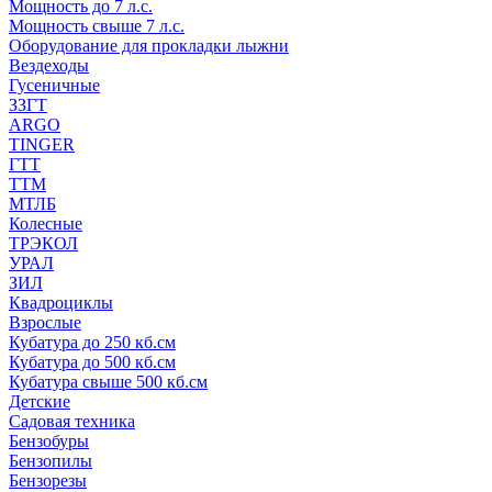
Мощность до 7 л.с.
Мощность свыше 7 л.с.
Оборудование для прокладки лыжни
Вездеходы
Гусеничные
ЗЗГТ
ARGO
TINGER
ГТТ
ТТМ
МТЛБ
Колесные
ТРЭКОЛ
УРАЛ
ЗИЛ
Квадроциклы
Взрослые
Кубатура до 250 кб.см
Кубатура до 500 кб.см
Кубатура свыше 500 кб.см
Детские
Садовая техника
Бензобуры
Бензопилы
Бензорезы