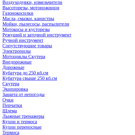
Воздуходувки, измельчители
Высоторезы, мотоножници
Газонокосилки
Масла, смазки. канистры
Мойки, пылесосы, распылители
Мотокосы и кусторезы
Режущий и заточной инструмент
Ручной инструмент
Сопутствующие товары
Электропилы
Мотоциклы Скутера
Внедорожные
Дорожные
Кубатура до 250 кб.см
Кубатура свыше 250 кб.см
Скутера
Экипировка
Защита от непогоды
Очки
Перчатки
Шлема
Лыжные тренажеры
Кухни и термоса
Кухни переносные
Термоса