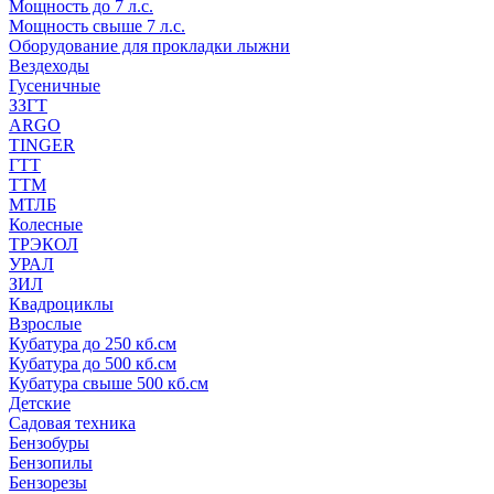
Мощность до 7 л.с.
Мощность свыше 7 л.с.
Оборудование для прокладки лыжни
Вездеходы
Гусеничные
ЗЗГТ
ARGO
TINGER
ГТТ
ТТМ
МТЛБ
Колесные
ТРЭКОЛ
УРАЛ
ЗИЛ
Квадроциклы
Взрослые
Кубатура до 250 кб.см
Кубатура до 500 кб.см
Кубатура свыше 500 кб.см
Детские
Садовая техника
Бензобуры
Бензопилы
Бензорезы