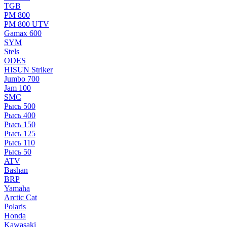
TGB
РМ 800
РМ 800 UTV
Gamax 600
SYM
Stels
ОDЕS
HISUN Striker
Jumbo 700
Jam 100
SMC
Рысь 500
Рысь 400
Рысь 150
Рысь 125
Рысь 110
Рысь 50
ATV
Bashan
BRP
Yamaha
Arctic Cat
Polaris
Honda
Kawasaki