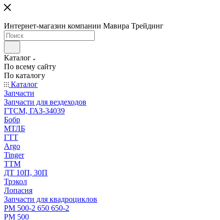
Интернет-магазин компании Мавира Трейдинг
Каталог
По всему сайту
По каталогу
Каталог
Запчасти
Запчасти для вездеходов
ГТСМ, ГАЗ-34039
Бобр
МТЛБ
ГТТ
Argo
Tinger
ТТМ
ДТ 10П, 30П
Трэкол
Лопасня
Запчасти для квадроциклов
РМ 500-2 650 650-2
РМ 500