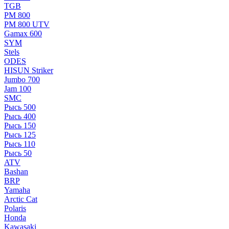
TGB
РМ 800
РМ 800 UTV
Gamax 600
SYM
Stels
ОDЕS
HISUN Striker
Jumbo 700
Jam 100
SMC
Рысь 500
Рысь 400
Рысь 150
Рысь 125
Рысь 110
Рысь 50
ATV
Bashan
BRP
Yamaha
Arctic Cat
Polaris
Honda
Kawasaki