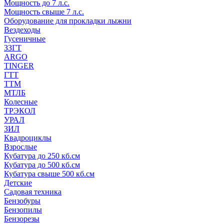
Мощность до 7 л.с.
Мощность свыше 7 л.с.
Оборудование для прокладки лыжни
Вездеходы
Гусеничные
ЗЗГТ
ARGO
TINGER
ГТТ
ТТМ
МТЛБ
Колесные
ТРЭКОЛ
УРАЛ
ЗИЛ
Квадроциклы
Взрослые
Кубатура до 250 кб.см
Кубатура до 500 кб.см
Кубатура свыше 500 кб.см
Детские
Садовая техника
Бензобуры
Бензопилы
Бензорезы