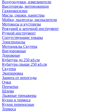
Воздуходувки, измельчители
Высоторезы, мотоножници
Газонокосилки
Масла, смазки. канистры
Мойки, пылесосы, распылители
Мотокосы и кусторезы
Режущий и заточной инструмент
Ручной инструмент
Сопутствующие товары
Электропилы
Мотоциклы Скутера
Внедорожные
Дорожные
Кубатура до 250 кб.см
Кубатура свыше 250 кб.см
Скутера
Экипировка
Защита от непогоды
Очки
Перчатки
Шлема
Лыжные тренажеры
Кухни и термоса
Кухни переносные
Термоса