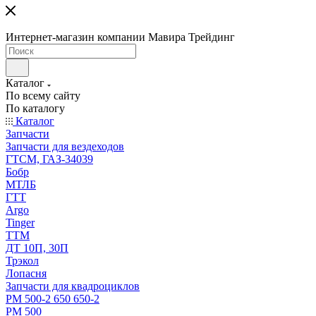
Интернет-магазин компании Мавира Трейдинг
Каталог
По всему сайту
По каталогу
Каталог
Запчасти
Запчасти для вездеходов
ГТСМ, ГАЗ-34039
Бобр
МТЛБ
ГТТ
Argo
Tinger
ТТМ
ДТ 10П, 30П
Трэкол
Лопасня
Запчасти для квадроциклов
РМ 500-2 650 650-2
РМ 500