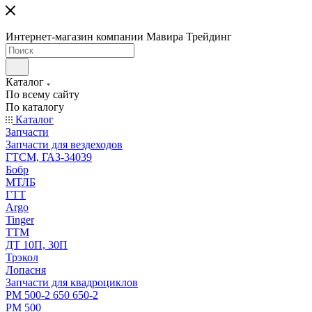
Интернет-магазин компании Мавира Трейдинг
Каталог
По всему сайту
По каталогу
Каталог
Запчасти
Запчасти для вездеходов
ГТСМ, ГАЗ-34039
Бобр
МТЛБ
ГТТ
Argo
Tinger
ТТМ
ДТ 10П, 30П
Трэкол
Лопасня
Запчасти для квадроциклов
РМ 500-2 650 650-2
РМ 500