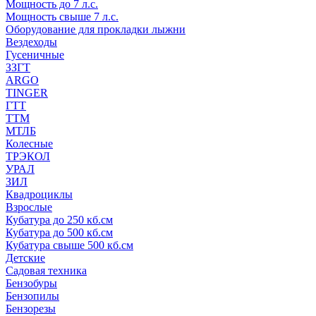
Мощность до 7 л.с.
Мощность свыше 7 л.с.
Оборудование для прокладки лыжни
Вездеходы
Гусеничные
ЗЗГТ
ARGO
TINGER
ГТТ
ТТМ
МТЛБ
Колесные
ТРЭКОЛ
УРАЛ
ЗИЛ
Квадроциклы
Взрослые
Кубатура до 250 кб.см
Кубатура до 500 кб.см
Кубатура свыше 500 кб.см
Детские
Садовая техника
Бензобуры
Бензопилы
Бензорезы