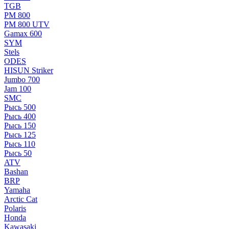
TGB
РМ 800
РМ 800 UTV
Gamax 600
SYM
Stels
ОDЕS
HISUN Striker
Jumbo 700
Jam 100
SMC
Рысь 500
Рысь 400
Рысь 150
Рысь 125
Рысь 110
Рысь 50
ATV
Bashan
BRP
Yamaha
Arctic Cat
Polaris
Honda
Kawasaki