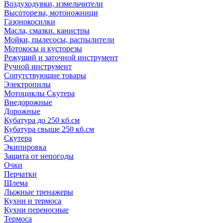
Воздуходувки, измельчители
Высоторезы, мотоножници
Газонокосилки
Масла, смазки. канистры
Мойки, пылесосы, распылители
Мотокосы и кусторезы
Режущий и заточной инструмент
Ручной инструмент
Сопутствующие товары
Электропилы
Мотоциклы Скутера
Внедорожные
Дорожные
Кубатура до 250 кб.см
Кубатура свыше 250 кб.см
Скутера
Экипировка
Защита от непогоды
Очки
Перчатки
Шлема
Лыжные тренажеры
Кухни и термоса
Кухни переносные
Термоса