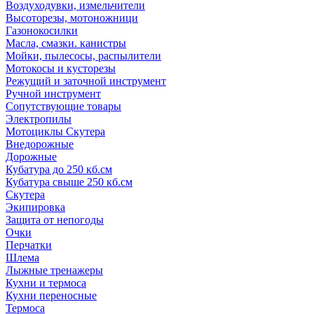
Воздуходувки, измельчители
Высоторезы, мотоножници
Газонокосилки
Масла, смазки. канистры
Мойки, пылесосы, распылители
Мотокосы и кусторезы
Режущий и заточной инструмент
Ручной инструмент
Сопутствующие товары
Электропилы
Мотоциклы Скутера
Внедорожные
Дорожные
Кубатура до 250 кб.см
Кубатура свыше 250 кб.см
Скутера
Экипировка
Защита от непогоды
Очки
Перчатки
Шлема
Лыжные тренажеры
Кухни и термоса
Кухни переносные
Термоса