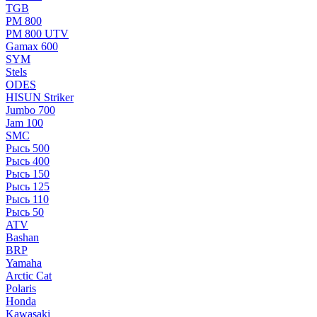
TGB
РМ 800
РМ 800 UTV
Gamax 600
SYM
Stels
ОDЕS
HISUN Striker
Jumbo 700
Jam 100
SMC
Рысь 500
Рысь 400
Рысь 150
Рысь 125
Рысь 110
Рысь 50
ATV
Bashan
BRP
Yamaha
Arctic Cat
Polaris
Honda
Kawasaki