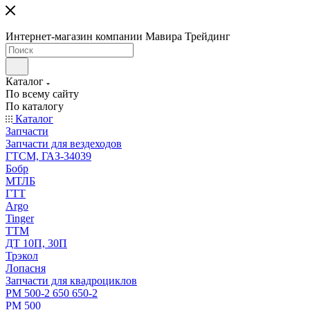
Интернет-магазин компании Мавира Трейдинг
Каталог
По всему сайту
По каталогу
Каталог
Запчасти
Запчасти для вездеходов
ГТСМ, ГАЗ-34039
Бобр
МТЛБ
ГТТ
Argo
Tinger
ТТМ
ДТ 10П, 30П
Трэкол
Лопасня
Запчасти для квадроциклов
РМ 500-2 650 650-2
РМ 500