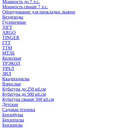
Мощность до 7 л.с.
Мощность свыше 7 л.с.
Оборудование для прокладки лыжни
Вездеходы
Гусеничные
ЗЗГТ
ARGO
TINGER
ГТТ
ТТМ
МТЛБ
Колесные
ТРЭКОЛ
УРАЛ
ЗИЛ
Квадроциклы
Взрослые
Кубатура до 250 кб.см
Кубатура до 500 кб.см
Кубатура свыше 500 кб.см
Детские
Садовая техника
Бензобуры
Бензопилы
Бензорезы