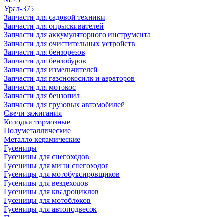
Урал-375
Запчасти для садовой техники
Запчасти для опрыскивателей
Запчасти для аккумуляторного инструмента
Запчасти для очистительных устройств
Запчасти для бензорезов
Запчасти для бензобуров
Запчасти для измельчителей
Запчасти для газонокосилк и аэраторов
Запчасти для мотокос
Запчасти для бензопил
Запчасти для грузовых автомобилей
Свечи зажигания
Колодки тормозные
Полуметаллические
Металло керамические
Гусеницы
Гусеницы для снегоходов
Гусеницы для мини снегоходов
Гусеницы для мотобуксировщиков
Гусеницы для вездеходов
Гусеницы для квадроциклов
Гусеницы для мотоблоков
Гусеницы для автоподвесок