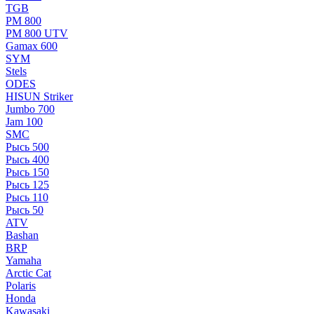
TGB
РМ 800
РМ 800 UTV
Gamax 600
SYM
Stels
ОDЕS
HISUN Striker
Jumbo 700
Jam 100
SMC
Рысь 500
Рысь 400
Рысь 150
Рысь 125
Рысь 110
Рысь 50
ATV
Bashan
BRP
Yamaha
Arctic Cat
Polaris
Honda
Kawasaki