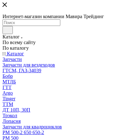
Интернет-магазин компании Мавира Трейдинг
Каталог
По всему сайту
По каталогу
Каталог
Запчасти
Запчасти для вездеходов
ГТСМ, ГАЗ-34039
Бобр
МТЛБ
ГТТ
Argo
Tinger
ТТМ
ДТ 10П, 30П
Трэкол
Лопасня
Запчасти для квадроциклов
РМ 500-2 650 650-2
РМ 500