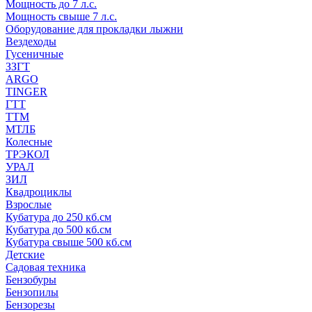
Мощность до 7 л.с.
Мощность свыше 7 л.с.
Оборудование для прокладки лыжни
Вездеходы
Гусеничные
ЗЗГТ
ARGO
TINGER
ГТТ
ТТМ
МТЛБ
Колесные
ТРЭКОЛ
УРАЛ
ЗИЛ
Квадроциклы
Взрослые
Кубатура до 250 кб.см
Кубатура до 500 кб.см
Кубатура свыше 500 кб.см
Детские
Садовая техника
Бензобуры
Бензопилы
Бензорезы