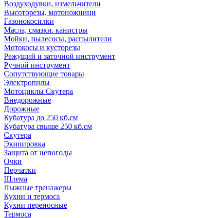
Воздуходувки, измельчители
Высоторезы, мотоножници
Газонокосилки
Масла, смазки. канистры
Мойки, пылесосы, распылители
Мотокосы и кусторезы
Режущий и заточной инструмент
Ручной инструмент
Сопутствующие товары
Электропилы
Мотоциклы Скутера
Внедорожные
Дорожные
Кубатура до 250 кб.см
Кубатура свыше 250 кб.см
Скутера
Экипировка
Защита от непогоды
Очки
Перчатки
Шлема
Лыжные тренажеры
Кухни и термоса
Кухни переносные
Термоса