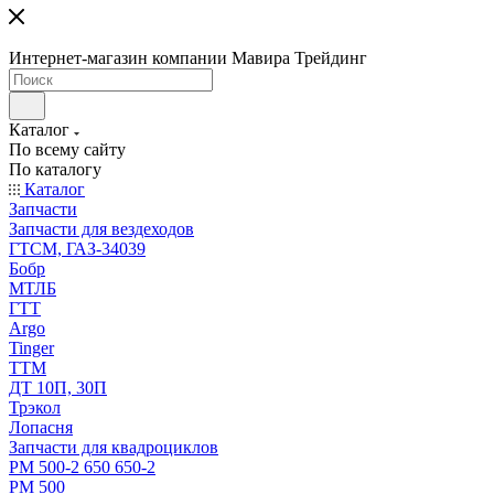
Интернет-магазин компании Мавира Трейдинг
Каталог
По всему сайту
По каталогу
Каталог
Запчасти
Запчасти для вездеходов
ГТСМ, ГАЗ-34039
Бобр
МТЛБ
ГТТ
Argo
Tinger
ТТМ
ДТ 10П, 30П
Трэкол
Лопасня
Запчасти для квадроциклов
РМ 500-2 650 650-2
РМ 500