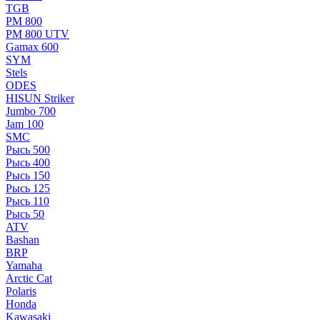
TGB
РМ 800
РМ 800 UTV
Gamax 600
SYM
Stels
ОDЕS
HISUN Striker
Jumbo 700
Jam 100
SMC
Рысь 500
Рысь 400
Рысь 150
Рысь 125
Рысь 110
Рысь 50
ATV
Bashan
BRP
Yamaha
Arctic Cat
Polaris
Honda
Kawasaki