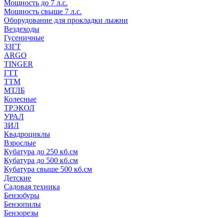
Мощность до 7 л.с.
Мощность свыше 7 л.с.
Оборудование для прокладки лыжни
Вездеходы
Гусеничные
ЗЗГТ
ARGO
TINGER
ГТТ
ТТМ
МТЛБ
Колесные
ТРЭКОЛ
УРАЛ
ЗИЛ
Квадроциклы
Взрослые
Кубатура до 250 кб.см
Кубатура до 500 кб.см
Кубатура свыше 500 кб.см
Детские
Садовая техника
Бензобуры
Бензопилы
Бензорезы