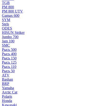
TGB
РМ 800
РМ 800 UTV
Gamax 600
SYM
Stels
ОDЕS
HISUN Striker
Jumbo 700
Jam 100
SMC
Рысь 500
Рысь 400
Рысь 150
Рысь 125
Рысь 110
Рысь 50
ATV
Bashan
BRP
Yamaha
Arctic Cat
Polaris
Honda
Kawasaki