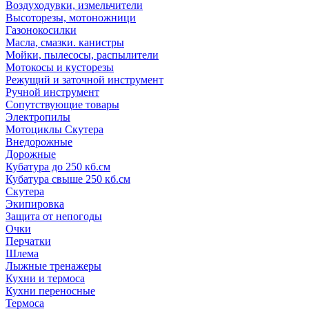
Воздуходувки, измельчители
Высоторезы, мотоножници
Газонокосилки
Масла, смазки. канистры
Мойки, пылесосы, распылители
Мотокосы и кусторезы
Режущий и заточной инструмент
Ручной инструмент
Сопутствующие товары
Электропилы
Мотоциклы Скутера
Внедорожные
Дорожные
Кубатура до 250 кб.см
Кубатура свыше 250 кб.см
Скутера
Экипировка
Защита от непогоды
Очки
Перчатки
Шлема
Лыжные тренажеры
Кухни и термоса
Кухни переносные
Термоса