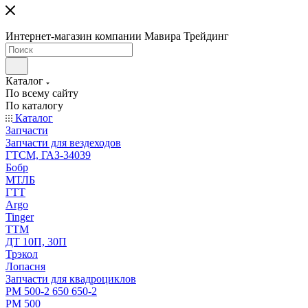
Интернет-магазин компании Мавира Трейдинг
Каталог
По всему сайту
По каталогу
Каталог
Запчасти
Запчасти для вездеходов
ГТСМ, ГАЗ-34039
Бобр
МТЛБ
ГТТ
Argo
Tinger
ТТМ
ДТ 10П, 30П
Трэкол
Лопасня
Запчасти для квадроциклов
РМ 500-2 650 650-2
РМ 500