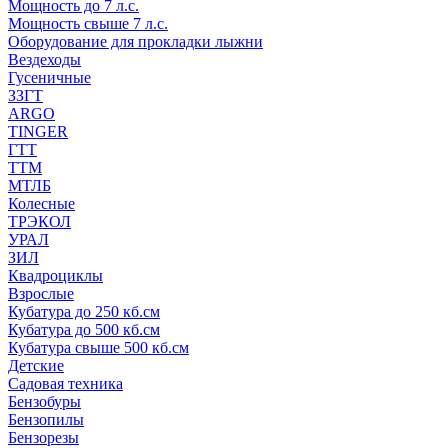
Мощность до 7 л.с.
Мощность свыше 7 л.с.
Оборудование для прокладки лыжни
Вездеходы
Гусеничные
ЗЗГТ
ARGO
TINGER
ГТТ
ТТМ
МТЛБ
Колесные
ТРЭКОЛ
УРАЛ
ЗИЛ
Квадроциклы
Взрослые
Кубатура до 250 кб.см
Кубатура до 500 кб.см
Кубатура свыше 500 кб.см
Детские
Садовая техника
Бензобуры
Бензопилы
Бензорезы