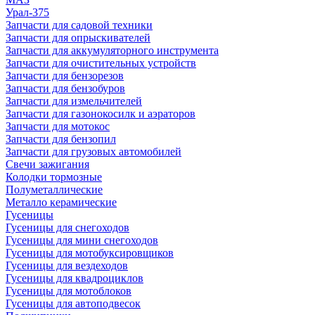
Урал-375
Запчасти для садовой техники
Запчасти для опрыскивателей
Запчасти для аккумуляторного инструмента
Запчасти для очистительных устройств
Запчасти для бензорезов
Запчасти для бензобуров
Запчасти для измельчителей
Запчасти для газонокосилк и аэраторов
Запчасти для мотокос
Запчасти для бензопил
Запчасти для грузовых автомобилей
Свечи зажигания
Колодки тормозные
Полуметаллические
Металло керамические
Гусеницы
Гусеницы для снегоходов
Гусеницы для мини снегоходов
Гусеницы для мотобуксировщиков
Гусеницы для вездеходов
Гусеницы для квадроциклов
Гусеницы для мотоблоков
Гусеницы для автоподвесок