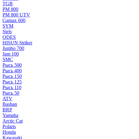
TGB
РМ 800
РМ 800 UTV
Gamax 600
SYM
Stels
ОDЕS
HISUN Striker
Jumbo 700
Jam 100
SMC
Рысь 500
Рысь 400
Рысь 150
Рысь 125
Рысь 110
Рысь 50
ATV
Bashan
BRP
Yamaha
Arctic Cat
Polaris
Honda
Kawasaki