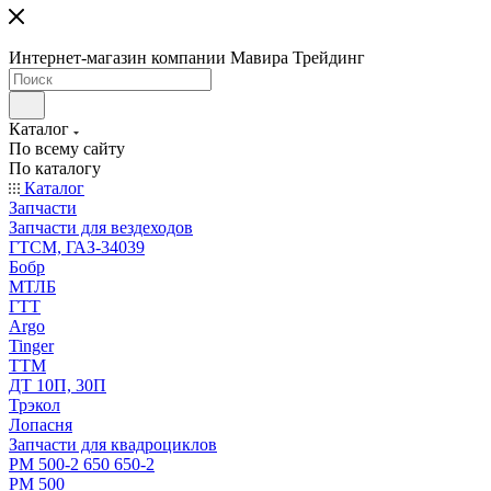
Интернет-магазин компании Мавира Трейдинг
Каталог
По всему сайту
По каталогу
Каталог
Запчасти
Запчасти для вездеходов
ГТСМ, ГАЗ-34039
Бобр
МТЛБ
ГТТ
Argo
Tinger
ТТМ
ДТ 10П, 30П
Трэкол
Лопасня
Запчасти для квадроциклов
РМ 500-2 650 650-2
РМ 500