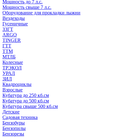
Мощность до 7 л.с.
Мощность свыше 7 л.с.
Оборудование для прокладки лыжни
Вездеходы
Гусеничные
ЗЗГТ
ARGO
TINGER
ГТТ
ТТМ
МТЛБ
Колесные
ТРЭКОЛ
УРАЛ
ЗИЛ
Квадроциклы
Взрослые
Кубатура до 250 кб.см
Кубатура до 500 кб.см
Кубатура свыше 500 кб.см
Детские
Садовая техника
Бензобуры
Бензопилы
Бензорезы