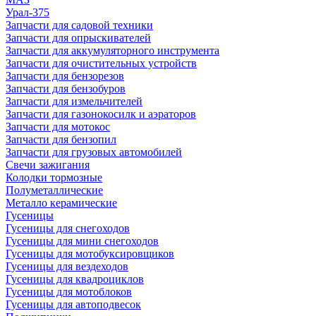
Урал-375
Запчасти для садовой техники
Запчасти для опрыскивателей
Запчасти для аккумуляторного инструмента
Запчасти для очистительных устройств
Запчасти для бензорезов
Запчасти для бензобуров
Запчасти для измельчителей
Запчасти для газонокосилк и аэраторов
Запчасти для мотокос
Запчасти для бензопил
Запчасти для грузовых автомобилей
Свечи зажигания
Колодки тормозные
Полуметаллические
Металло керамические
Гусеницы
Гусеницы для снегоходов
Гусеницы для мини снегоходов
Гусеницы для мотобуксировщиков
Гусеницы для вездеходов
Гусеницы для квадроциклов
Гусеницы для мотоблоков
Гусеницы для автоподвесок