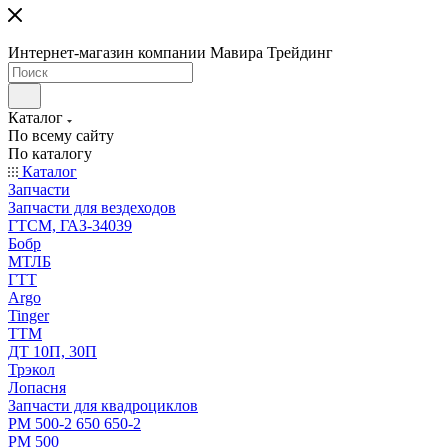
Интернет-магазин компании Мавира Трейдинг
Каталог
По всему сайту
По каталогу
Каталог
Запчасти
Запчасти для вездеходов
ГТСМ, ГАЗ-34039
Бобр
МТЛБ
ГТТ
Argo
Tinger
ТТМ
ДТ 10П, 30П
Трэкол
Лопасня
Запчасти для квадроциклов
РМ 500-2 650 650-2
РМ 500