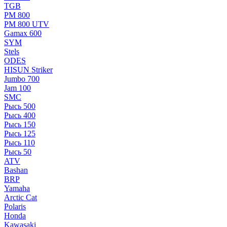
TGB
РМ 800
РМ 800 UTV
Gamax 600
SYM
Stels
ОDЕS
HISUN Striker
Jumbo 700
Jam 100
SMC
Рысь 500
Рысь 400
Рысь 150
Рысь 125
Рысь 110
Рысь 50
ATV
Bashan
BRP
Yamaha
Arctic Cat
Polaris
Honda
Kawasaki