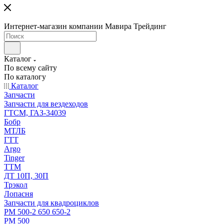
Интернет-магазин компании Мавира Трейдинг
Каталог
По всему сайту
По каталогу
Каталог
Запчасти
Запчасти для вездеходов
ГТСМ, ГАЗ-34039
Бобр
МТЛБ
ГТТ
Argo
Tinger
ТТМ
ДТ 10П, 30П
Трэкол
Лопасня
Запчасти для квадроциклов
РМ 500-2 650 650-2
РМ 500