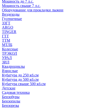
Мощность до 7 л.с.
Мощность свыше 7 л.с.
Оборудование для прокладки лыжни
Вездеходы
Гусеничные
ЗЗГТ
ARGO
TINGER
ГТТ
ТТМ
МТЛБ
Колесные
ТРЭКОЛ
УРАЛ
ЗИЛ
Квадроциклы
Взрослые
Кубатура до 250 кб.см
Кубатура до 500 кб.см
Кубатура свыше 500 кб.см
Детские
Садовая техника
Бензобуры
Бензопилы
Бензорезы