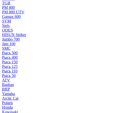
TGB
РМ 800
РМ 800 UTV
Gamax 600
SYM
Stels
ОDЕS
HISUN Striker
Jumbo 700
Jam 100
SMC
Рысь 500
Рысь 400
Рысь 150
Рысь 125
Рысь 110
Рысь 50
ATV
Bashan
BRP
Yamaha
Arctic Cat
Polaris
Honda
Kawasaki