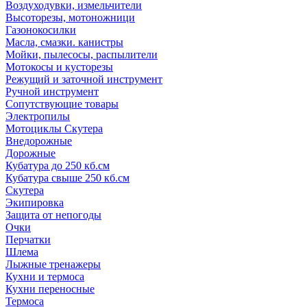
Воздуходувки, измельчители
Высоторезы, мотоножници
Газонокосилки
Масла, смазки. канистры
Мойки, пылесосы, распылители
Мотокосы и кусторезы
Режущий и заточной инструмент
Ручной инструмент
Сопутствующие товары
Электропилы
Мотоциклы Скутера
Внедорожные
Дорожные
Кубатура до 250 кб.см
Кубатура свыше 250 кб.см
Скутера
Экипировка
Защита от непогоды
Очки
Перчатки
Шлема
Лыжные тренажеры
Кухни и термоса
Кухни переносные
Термоса