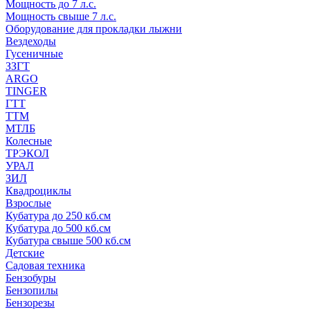
Мощность до 7 л.с.
Мощность свыше 7 л.с.
Оборудование для прокладки лыжни
Вездеходы
Гусеничные
ЗЗГТ
ARGO
TINGER
ГТТ
ТТМ
МТЛБ
Колесные
ТРЭКОЛ
УРАЛ
ЗИЛ
Квадроциклы
Взрослые
Кубатура до 250 кб.см
Кубатура до 500 кб.см
Кубатура свыше 500 кб.см
Детские
Садовая техника
Бензобуры
Бензопилы
Бензорезы