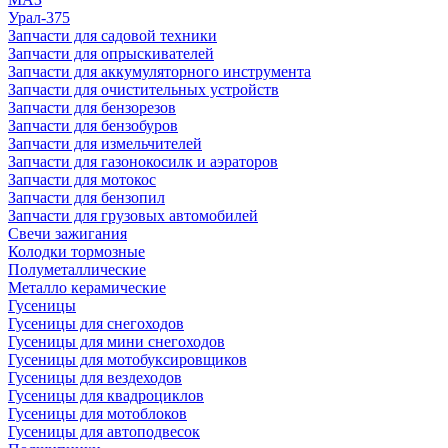
Урал-375
Запчасти для садовой техники
Запчасти для опрыскивателей
Запчасти для аккумуляторного инструмента
Запчасти для очистительных устройств
Запчасти для бензорезов
Запчасти для бензобуров
Запчасти для измельчителей
Запчасти для газонокосилк и аэраторов
Запчасти для мотокос
Запчасти для бензопил
Запчасти для грузовых автомобилей
Свечи зажигания
Колодки тормозные
Полуметаллические
Металло керамические
Гусеницы
Гусеницы для снегоходов
Гусеницы для мини снегоходов
Гусеницы для мотобуксировщиков
Гусеницы для вездеходов
Гусеницы для квадроциклов
Гусеницы для мотоблоков
Гусеницы для автоподвесок