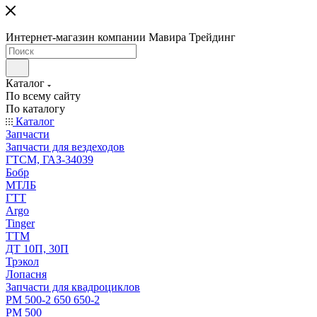
Интернет-магазин компании Мавира Трейдинг
Каталог
По всему сайту
По каталогу
Каталог
Запчасти
Запчасти для вездеходов
ГТСМ, ГАЗ-34039
Бобр
МТЛБ
ГТТ
Argo
Tinger
ТТМ
ДТ 10П, 30П
Трэкол
Лопасня
Запчасти для квадроциклов
РМ 500-2 650 650-2
РМ 500