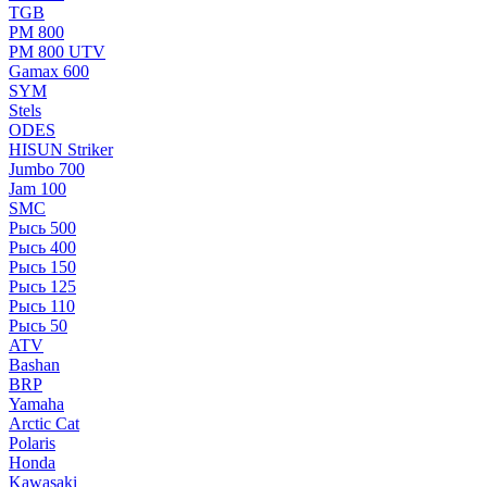
TGB
РМ 800
РМ 800 UTV
Gamax 600
SYM
Stels
ОDЕS
HISUN Striker
Jumbo 700
Jam 100
SMC
Рысь 500
Рысь 400
Рысь 150
Рысь 125
Рысь 110
Рысь 50
ATV
Bashan
BRP
Yamaha
Arctic Cat
Polaris
Honda
Kawasaki