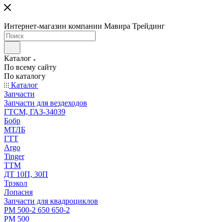
Интернет-магазин компании Мавира Трейдинг
Каталог
По всему сайту
По каталогу
Каталог
Запчасти
Запчасти для вездеходов
ГТСМ, ГАЗ-34039
Бобр
МТЛБ
ГТТ
Argo
Tinger
ТТМ
ДТ 10П, 30П
Трэкол
Лопасня
Запчасти для квадроциклов
РМ 500-2 650 650-2
РМ 500