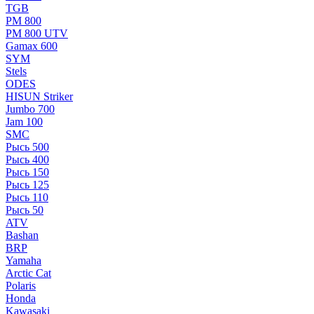
TGB
РМ 800
РМ 800 UTV
Gamax 600
SYM
Stels
ОDЕS
HISUN Striker
Jumbo 700
Jam 100
SMC
Рысь 500
Рысь 400
Рысь 150
Рысь 125
Рысь 110
Рысь 50
ATV
Bashan
BRP
Yamaha
Arctic Cat
Polaris
Honda
Kawasaki