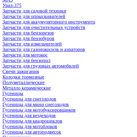
Урал-375
Запчасти для садовой техники
Запчасти для опрыскивателей
Запчасти для аккумуляторного инструмента
Запчасти для очистительных устройств
Запчасти для бензорезов
Запчасти для бензобуров
Запчасти для измельчителей
Запчасти для газонокосилк и аэраторов
Запчасти для мотокос
Запчасти для бензопил
Запчасти для грузовых автомобилей
Свечи зажигания
Колодки тормозные
Полуметаллические
Металло керамические
Гусеницы
Гусеницы для снегоходов
Гусеницы для мини снегоходов
Гусеницы для мотобуксировщиков
Гусеницы для вездеходов
Гусеницы для квадроциклов
Гусеницы для мотоблоков
Гусеницы для автоподвесок