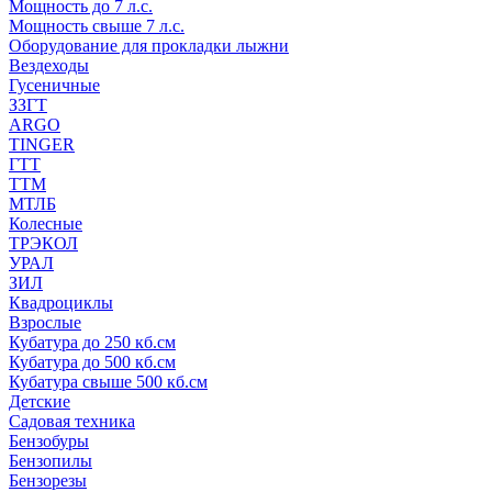
Мощность до 7 л.с.
Мощность свыше 7 л.с.
Оборудование для прокладки лыжни
Вездеходы
Гусеничные
ЗЗГТ
ARGO
TINGER
ГТТ
ТТМ
МТЛБ
Колесные
ТРЭКОЛ
УРАЛ
ЗИЛ
Квадроциклы
Взрослые
Кубатура до 250 кб.см
Кубатура до 500 кб.см
Кубатура свыше 500 кб.см
Детские
Садовая техника
Бензобуры
Бензопилы
Бензорезы