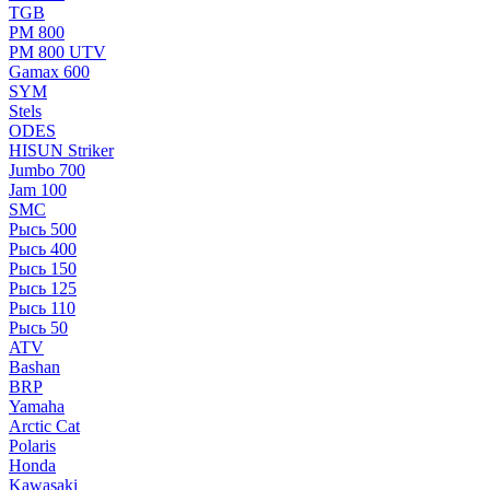
TGB
РМ 800
РМ 800 UTV
Gamax 600
SYM
Stels
ОDЕS
HISUN Striker
Jumbo 700
Jam 100
SMC
Рысь 500
Рысь 400
Рысь 150
Рысь 125
Рысь 110
Рысь 50
ATV
Bashan
BRP
Yamaha
Arctic Cat
Polaris
Honda
Kawasaki