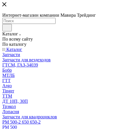
Интернет-магазин компании Мавира Трейдинг
Каталог
По всему сайту
По каталогу
Каталог
Запчасти
Запчасти для вездеходов
ГТСМ, ГАЗ-34039
Бобр
МТЛБ
ГТТ
Argo
Tinger
ТТМ
ДТ 10П, 30П
Трэкол
Лопасня
Запчасти для квадроциклов
РМ 500-2 650 650-2
РМ 500