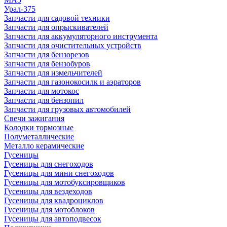
Урал-375
Запчасти для садовой техники
Запчасти для опрыскивателей
Запчасти для аккумуляторного инструмента
Запчасти для очистительных устройств
Запчасти для бензорезов
Запчасти для бензобуров
Запчасти для измельчителей
Запчасти для газонокосилк и аэраторов
Запчасти для мотокос
Запчасти для бензопил
Запчасти для грузовых автомобилей
Свечи зажигания
Колодки тормозные
Полуметаллические
Металло керамические
Гусеницы
Гусеницы для снегоходов
Гусеницы для мини снегоходов
Гусеницы для мотобуксировщиков
Гусеницы для вездеходов
Гусеницы для квадроциклов
Гусеницы для мотоблоков
Гусеницы для автоподвесок