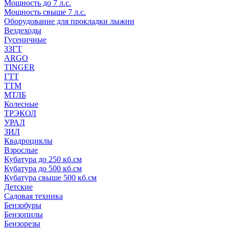
Мощность до 7 л.с.
Мощность свыше 7 л.с.
Оборудование для прокладки лыжни
Вездеходы
Гусеничные
ЗЗГТ
ARGO
TINGER
ГТТ
ТТМ
МТЛБ
Колесные
ТРЭКОЛ
УРАЛ
ЗИЛ
Квадроциклы
Взрослые
Кубатура до 250 кб.см
Кубатура до 500 кб.см
Кубатура свыше 500 кб.см
Детские
Садовая техника
Бензобуры
Бензопилы
Бензорезы