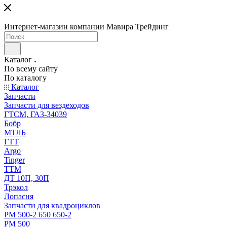
Интернет-магазин компании Мавира Трейдинг
Каталог
По всему сайту
По каталогу
Каталог
Запчасти
Запчасти для вездеходов
ГТСМ, ГАЗ-34039
Бобр
МТЛБ
ГТТ
Argo
Tinger
ТТМ
ДТ 10П, 30П
Трэкол
Лопасня
Запчасти для квадроциклов
РМ 500-2 650 650-2
РМ 500