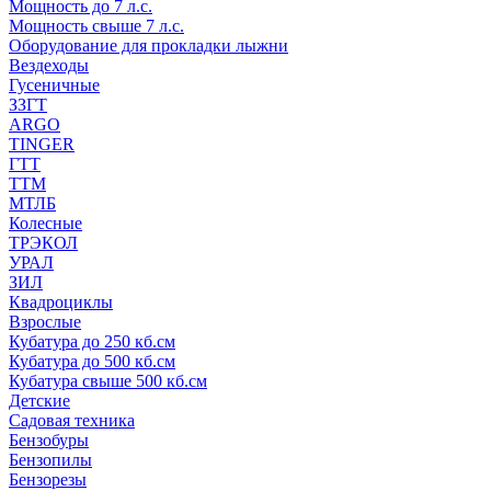
Мощность до 7 л.с.
Мощность свыше 7 л.с.
Оборудование для прокладки лыжни
Вездеходы
Гусеничные
ЗЗГТ
ARGO
TINGER
ГТТ
ТТМ
МТЛБ
Колесные
ТРЭКОЛ
УРАЛ
ЗИЛ
Квадроциклы
Взрослые
Кубатура до 250 кб.см
Кубатура до 500 кб.см
Кубатура свыше 500 кб.см
Детские
Садовая техника
Бензобуры
Бензопилы
Бензорезы