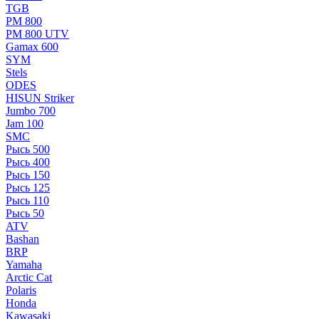
TGB
РМ 800
РМ 800 UTV
Gamax 600
SYM
Stels
ОDЕS
HISUN Striker
Jumbo 700
Jam 100
SMC
Рысь 500
Рысь 400
Рысь 150
Рысь 125
Рысь 110
Рысь 50
ATV
Bashan
BRP
Yamaha
Arctic Cat
Polaris
Honda
Kawasaki