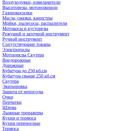
Воздуходувки, измельчители
Высоторезы, мотоножници
Газонокосилки
Масла, смазки. канистры
Мойки, пылесосы, распылители
Мотокосы и кусторезы
Режущий и заточной инструмент
Ручной инструмент
Сопутствующие товары
Электропилы
Мотоциклы Скутера
Внедорожные
Дорожные
Кубатура до 250 кб.см
Кубатура свыше 250 кб.см
Скутера
Экипировка
Защита от непогоды
Очки
Перчатки
Шлема
Лыжные тренажеры
Кухни и термоса
Кухни переносные
Термоса