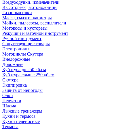
Воздуходувки, измельчители
Высоторезы, мотоножници
Газонокосилки
Масла, смазки. канистры
Мойки, пылесосы, распылители
Мотокосы и кусторезы
Режущий и заточной инструмент
Ручной инструмент
Сопутствующие товары
Электропилы
Мотоциклы Скутера
Внедорожные
Дорожные
Кубатура до 250 кб.см
Кубатура свыше 250 кб.см
Скутера
Экипировка
Защита от непогоды
Очки
Перчатки
Шлема
Лыжные тренажеры
Кухни и термоса
Кухни переносные
Термоса