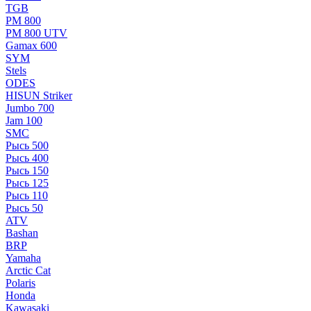
TGB
РМ 800
РМ 800 UTV
Gamax 600
SYM
Stels
ОDЕS
HISUN Striker
Jumbo 700
Jam 100
SMC
Рысь 500
Рысь 400
Рысь 150
Рысь 125
Рысь 110
Рысь 50
ATV
Bashan
BRP
Yamaha
Arctic Cat
Polaris
Honda
Kawasaki