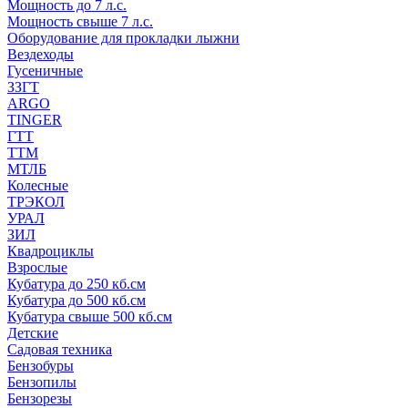
Мощность до 7 л.с.
Мощность свыше 7 л.с.
Оборудование для прокладки лыжни
Вездеходы
Гусеничные
ЗЗГТ
ARGO
TINGER
ГТТ
ТТМ
МТЛБ
Колесные
ТРЭКОЛ
УРАЛ
ЗИЛ
Квадроциклы
Взрослые
Кубатура до 250 кб.см
Кубатура до 500 кб.см
Кубатура свыше 500 кб.см
Детские
Садовая техника
Бензобуры
Бензопилы
Бензорезы