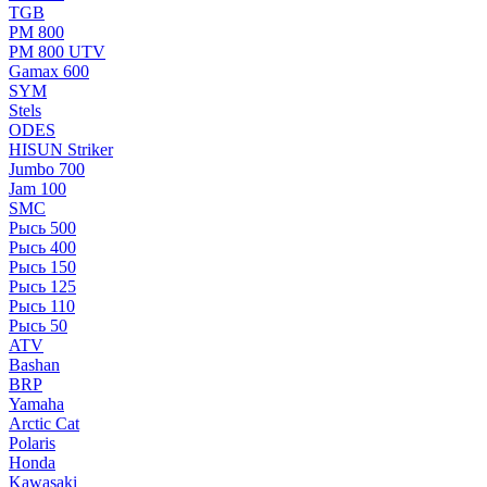
TGB
РМ 800
РМ 800 UTV
Gamax 600
SYM
Stels
ОDЕS
HISUN Striker
Jumbo 700
Jam 100
SMC
Рысь 500
Рысь 400
Рысь 150
Рысь 125
Рысь 110
Рысь 50
ATV
Bashan
BRP
Yamaha
Arctic Cat
Polaris
Honda
Kawasaki