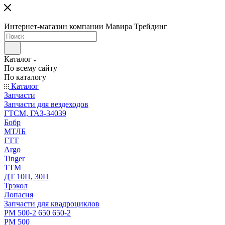
Интернет-магазин компании Мавира Трейдинг
Каталог
По всему сайту
По каталогу
Каталог
Запчасти
Запчасти для вездеходов
ГТСМ, ГАЗ-34039
Бобр
МТЛБ
ГТТ
Argo
Tinger
ТТМ
ДТ 10П, 30П
Трэкол
Лопасня
Запчасти для квадроциклов
РМ 500-2 650 650-2
РМ 500