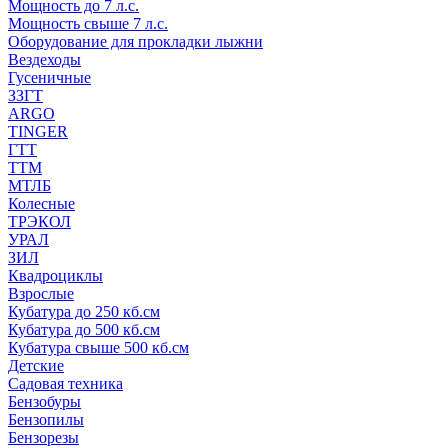
Мощность до 7 л.с.
Мощность свыше 7 л.с.
Оборудование для прокладки лыжни
Вездеходы
Гусеничные
ЗЗГТ
ARGO
TINGER
ГТТ
ТТМ
МТЛБ
Колесные
ТРЭКОЛ
УРАЛ
ЗИЛ
Квадроциклы
Взрослые
Кубатура до 250 кб.см
Кубатура до 500 кб.см
Кубатура свыше 500 кб.см
Детские
Садовая техника
Бензобуры
Бензопилы
Бензорезы