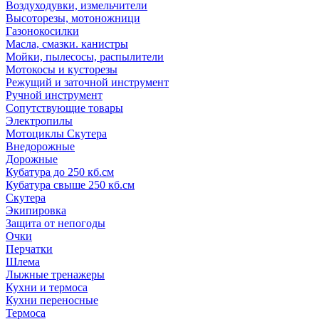
Воздуходувки, измельчители
Высоторезы, мотоножници
Газонокосилки
Масла, смазки. канистры
Мойки, пылесосы, распылители
Мотокосы и кусторезы
Режущий и заточной инструмент
Ручной инструмент
Сопутствующие товары
Электропилы
Мотоциклы Скутера
Внедорожные
Дорожные
Кубатура до 250 кб.см
Кубатура свыше 250 кб.см
Скутера
Экипировка
Защита от непогоды
Очки
Перчатки
Шлема
Лыжные тренажеры
Кухни и термоса
Кухни переносные
Термоса