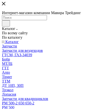
Интернет-магазин компании Мавира Трейдинг
Каталог
По всему сайту
По каталогу
Каталог
Запчасти
Запчасти для вездеходов
ГТСМ, ГАЗ-34039
Бобр
МТЛБ
ГТТ
Argo
Tinger
ТТМ
ДТ 10П, 30П
Трэкол
Лопасня
Запчасти для квадроциклов
РМ 500-2 650 650-2
РМ 500