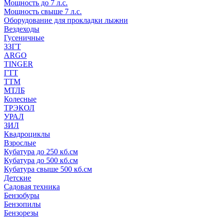
Мощность до 7 л.с.
Мощность свыше 7 л.с.
Оборудование для прокладки лыжни
Вездеходы
Гусеничные
ЗЗГТ
ARGO
TINGER
ГТТ
ТТМ
МТЛБ
Колесные
ТРЭКОЛ
УРАЛ
ЗИЛ
Квадроциклы
Взрослые
Кубатура до 250 кб.см
Кубатура до 500 кб.см
Кубатура свыше 500 кб.см
Детские
Садовая техника
Бензобуры
Бензопилы
Бензорезы