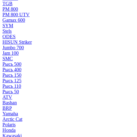
TGB
РМ 800
РМ 800 UTV
Gamax 600
SYM
Stels
ОDЕS
HISUN Striker
Jumbo 700
Jam 100
SMC
Рысь 500
Рысь 400
Рысь 150
Рысь 125
Рысь 110
Рысь 50
ATV
Bashan
BRP
Yamaha
Arctic Cat
Polaris
Honda
Kawasaki