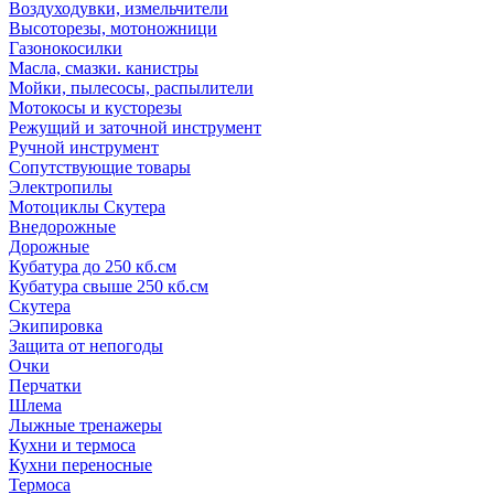
Воздуходувки, измельчители
Высоторезы, мотоножници
Газонокосилки
Масла, смазки. канистры
Мойки, пылесосы, распылители
Мотокосы и кусторезы
Режущий и заточной инструмент
Ручной инструмент
Сопутствующие товары
Электропилы
Мотоциклы Скутера
Внедорожные
Дорожные
Кубатура до 250 кб.см
Кубатура свыше 250 кб.см
Скутера
Экипировка
Защита от непогоды
Очки
Перчатки
Шлема
Лыжные тренажеры
Кухни и термоса
Кухни переносные
Термоса