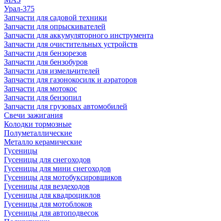
Урал-375
Запчасти для садовой техники
Запчасти для опрыскивателей
Запчасти для аккумуляторного инструмента
Запчасти для очистительных устройств
Запчасти для бензорезов
Запчасти для бензобуров
Запчасти для измельчителей
Запчасти для газонокосилк и аэраторов
Запчасти для мотокос
Запчасти для бензопил
Запчасти для грузовых автомобилей
Свечи зажигания
Колодки тормозные
Полуметаллические
Металло керамические
Гусеницы
Гусеницы для снегоходов
Гусеницы для мини снегоходов
Гусеницы для мотобуксировщиков
Гусеницы для вездеходов
Гусеницы для квадроциклов
Гусеницы для мотоблоков
Гусеницы для автоподвесок