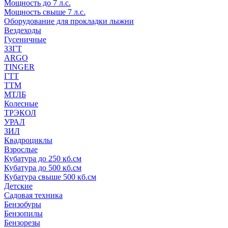
Мощность до 7 л.с.
Мощность свыше 7 л.с.
Оборудование для прокладки лыжни
Вездеходы
Гусеничные
ЗЗГТ
ARGO
TINGER
ГТТ
ТТМ
МТЛБ
Колесные
ТРЭКОЛ
УРАЛ
ЗИЛ
Квадроциклы
Взрослые
Кубатура до 250 кб.см
Кубатура до 500 кб.см
Кубатура свыше 500 кб.см
Детские
Садовая техника
Бензобуры
Бензопилы
Бензорезы