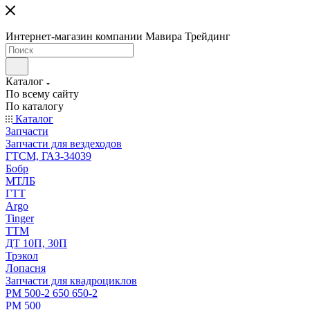
Интернет-магазин компании Мавира Трейдинг
Каталог
По всему сайту
По каталогу
Каталог
Запчасти
Запчасти для вездеходов
ГТСМ, ГАЗ-34039
Бобр
МТЛБ
ГТТ
Argo
Tinger
ТТМ
ДТ 10П, 30П
Трэкол
Лопасня
Запчасти для квадроциклов
РМ 500-2 650 650-2
РМ 500