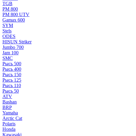
TGB
РМ 800
РМ 800 UTV
Gamax 600
SYM
Stels
ОDЕS
HISUN Striker
Jumbo 700
Jam 100
SMC
Рысь 500
Рысь 400
Рысь 150
Рысь 125
Рысь 110
Рысь 50
ATV
Bashan
BRP
Yamaha
Arctic Cat
Polaris
Honda
Kawasaki