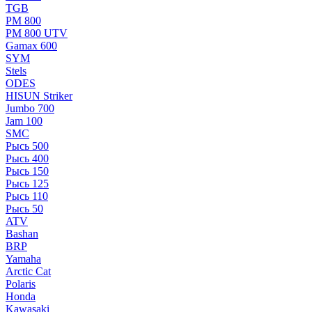
TGB
РМ 800
РМ 800 UTV
Gamax 600
SYM
Stels
ОDЕS
HISUN Striker
Jumbo 700
Jam 100
SMC
Рысь 500
Рысь 400
Рысь 150
Рысь 125
Рысь 110
Рысь 50
ATV
Bashan
BRP
Yamaha
Arctic Cat
Polaris
Honda
Kawasaki