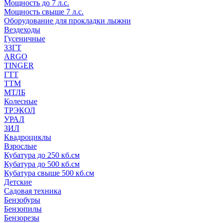
Мощность до 7 л.с.
Мощность свыше 7 л.с.
Оборудование для прокладки лыжни
Вездеходы
Гусеничные
ЗЗГТ
ARGO
TINGER
ГТТ
ТТМ
МТЛБ
Колесные
ТРЭКОЛ
УРАЛ
ЗИЛ
Квадроциклы
Взрослые
Кубатура до 250 кб.см
Кубатура до 500 кб.см
Кубатура свыше 500 кб.см
Детские
Садовая техника
Бензобуры
Бензопилы
Бензорезы