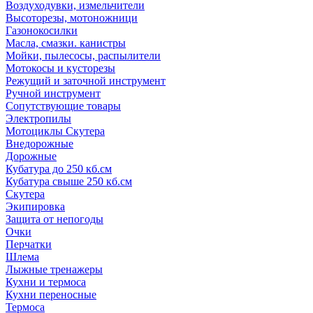
Воздуходувки, измельчители
Высоторезы, мотоножници
Газонокосилки
Масла, смазки. канистры
Мойки, пылесосы, распылители
Мотокосы и кусторезы
Режущий и заточной инструмент
Ручной инструмент
Сопутствующие товары
Электропилы
Мотоциклы Скутера
Внедорожные
Дорожные
Кубатура до 250 кб.см
Кубатура свыше 250 кб.см
Скутера
Экипировка
Защита от непогоды
Очки
Перчатки
Шлема
Лыжные тренажеры
Кухни и термоса
Кухни переносные
Термоса