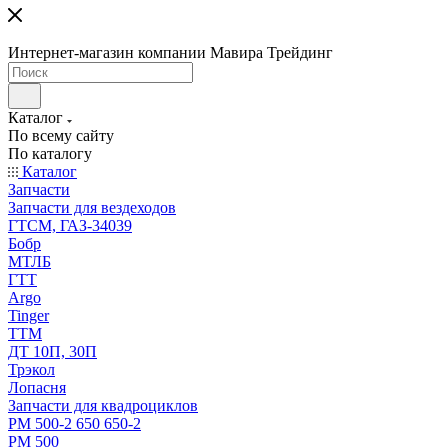
Интернет-магазин компании Мавира Трейдинг
Каталог
По всему сайту
По каталогу
Каталог
Запчасти
Запчасти для вездеходов
ГТСМ, ГАЗ-34039
Бобр
МТЛБ
ГТТ
Argo
Tinger
ТТМ
ДТ 10П, 30П
Трэкол
Лопасня
Запчасти для квадроциклов
РМ 500-2 650 650-2
РМ 500