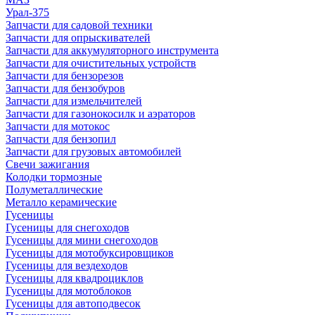
Урал-375
Запчасти для садовой техники
Запчасти для опрыскивателей
Запчасти для аккумуляторного инструмента
Запчасти для очистительных устройств
Запчасти для бензорезов
Запчасти для бензобуров
Запчасти для измельчителей
Запчасти для газонокосилк и аэраторов
Запчасти для мотокос
Запчасти для бензопил
Запчасти для грузовых автомобилей
Свечи зажигания
Колодки тормозные
Полуметаллические
Металло керамические
Гусеницы
Гусеницы для снегоходов
Гусеницы для мини снегоходов
Гусеницы для мотобуксировщиков
Гусеницы для вездеходов
Гусеницы для квадроциклов
Гусеницы для мотоблоков
Гусеницы для автоподвесок