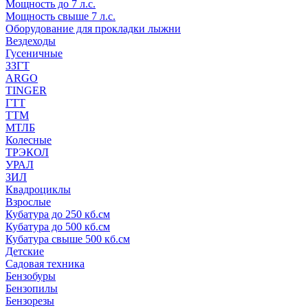
Мощность до 7 л.с.
Мощность свыше 7 л.с.
Оборудование для прокладки лыжни
Вездеходы
Гусеничные
ЗЗГТ
ARGO
TINGER
ГТТ
ТТМ
МТЛБ
Колесные
ТРЭКОЛ
УРАЛ
ЗИЛ
Квадроциклы
Взрослые
Кубатура до 250 кб.см
Кубатура до 500 кб.см
Кубатура свыше 500 кб.см
Детские
Садовая техника
Бензобуры
Бензопилы
Бензорезы