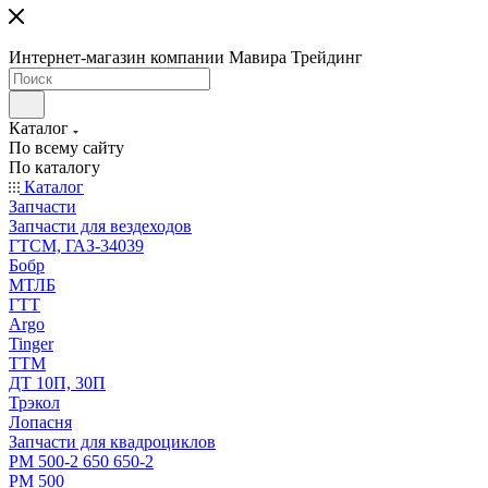
Интернет-магазин компании Мавира Трейдинг
Каталог
По всему сайту
По каталогу
Каталог
Запчасти
Запчасти для вездеходов
ГТСМ, ГАЗ-34039
Бобр
МТЛБ
ГТТ
Argo
Tinger
ТТМ
ДТ 10П, 30П
Трэкол
Лопасня
Запчасти для квадроциклов
РМ 500-2 650 650-2
РМ 500