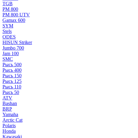
TGB
РМ 800
РМ 800 UTV
Gamax 600
SYM
Stels
ОDЕS
HISUN Striker
Jumbo 700
Jam 100
SMC
Рысь 500
Рысь 400
Рысь 150
Рысь 125
Рысь 110
Рысь 50
ATV
Bashan
BRP
Yamaha
Arctic Cat
Polaris
Honda
Kawasaki